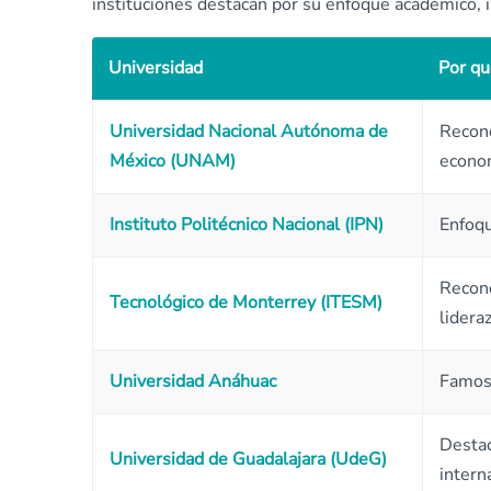
instituciones destacan por su enfoque académico, i
Universidad
Por qu
Universidad Nacional Autónoma de
Recono
México (UNAM)
econom
Instituto Politécnico Nacional (IPN)
Enfoqu
Recono
Tecnológico de Monterrey (ITESM)
lidera
Universidad Anáhuac
Famosa
Destac
Universidad de Guadalajara (UdeG)
intern