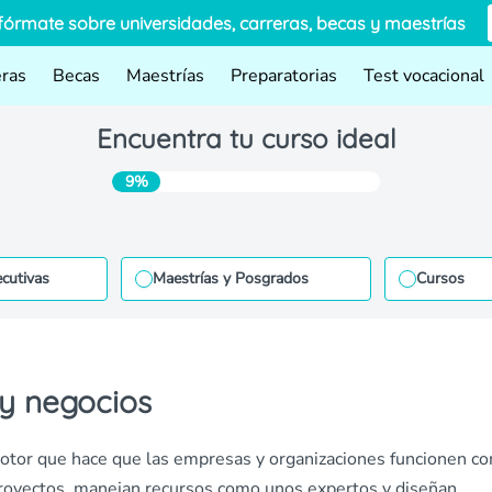
fórmate sobre universidades, carreras, becas y maestrías
eras
Becas
Maestrías
Preparatorias
Test vocacional
Encuentra tu curso ideal
9%
ecutivas
Maestrías y Posgrados
Cursos
 y negocios
otor que hace que las empresas y organizaciones funcionen c
 proyectos, manejan recursos como unos expertos y diseñan