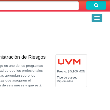
Toggle
navigati
istración de Riesgos
sgo es uno de los programas
ad de que los profesionales
Precio:
$ 5,100 MXN
ias aprendan sobre los
Tipo de curso:
icas que aseguren el
Diplomados
n de seis meses y que está