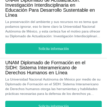
UNAM Diplomado de Actualización:
por prácticas vinculadas al desarrollo sustentable. Para cumplir
Investigación Interdisciplinaria en
los objetivos que plantea este programa académico, se pone
Educación Para Desarrollo Sustentable en
mucho énfasis en la educación.
Línea
La preservación del ambiente y sus recursos no es tema que
podamos ignorar, eso lo tiene claro la Universidad Nacional
Autónoma de México, y esta certeza fue el motivo para ofrecer
su Diplomado de Actualización: Investigación Interdisciplinaria
en Educación Para Desarrollo Sustentable. En él se conceden
los conocimientos y herramientas elementales para desarrollar
Solicita información
investigaciones y propuestas que permitan aportar soluciones a
la situación medioambiental y que las empresas y demás
organizaciones del ámbito público y privado apuesten por
UNAM Diplomado de Formación en el
prácticas vinculadas al desarrollo sustentable. Para cumplir los
SIDH: Sistema Interamericano de
objetivos que plantea este programa académico, se pone
Derechos Humanos en Línea
mucho énfasis en la educación.
La Universidad Nacional Autónoma de México por medio de su
Diplomado de Formación en el SIDH: Sistema Interamericano
de Derechos humanos otorga las herramientas y habilidades
prácticas necesarias para la defensa de los derechos ya
mencionados. A su vez, permite el ejercicio competente en esta
área a causa de que facilita un conocimiento amplio sobre los
Solicita información