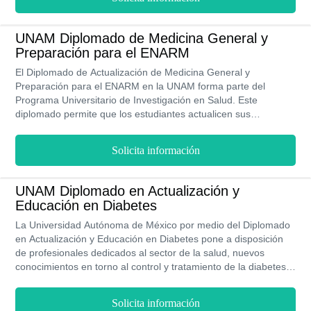
mecanismos y funcionamiento del marco jurídico que se vincula
a este tema, lo cual capacita a los egresados de este programa
académico para asumir y superar desafíos constantes con el
UNAM Diplomado de Medicina General y
fin de evitar que los derechos humanos se vean vulnerados de
Preparación para el ENARM
algún modo.
El Diplomado de Actualización de Medicina General y
Preparación para el ENARM en la UNAM forma parte del
Programa Universitario de Investigación en Salud. Este
diplomado permite que los estudiantes actualicen sus
conocimientos respecto a Medicina General y se preparen para
presentar el Examen Nacional para Aspirantes a Residencias
Solicita información
Médicas. Es un programa totalmente a distancia, que se cursa
a través de la plataforma REDEC. El costo del diplomado es de
$12.000 MXN si eres mexicano y $720 USD si eres extranjero.
UNAM Diplomado en Actualización y
Educación en Diabetes
La Universidad Autónoma de México por medio del Diplomado
en Actualización y Educación en Diabetes pone a disposición
de profesionales dedicados al sector de la salud, nuevos
conocimientos en torno al control y tratamiento de la diabetes.
La idea central radica en emplear los avances acumulados
hasta hoy y aplicarlos en la nutrición y en la creación de
Solicita información
propuestas educativas que permitan disminuir los estragos que