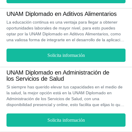
puede ocasionar esta patología en las vidas de quien la
padece. Con la disposición del uso de la modalidad de
UNAM Diplomado en Aditivos Alimentarios
educación en línea, se pretende eliminar barreras para difundir
La educación continua es una ventaja para llegar a obtener
el contenido de este diplomado tan importante, capaz de
oportunidades laborales de mayor nivel, para esto puedes
impactar positivamente en la vida de muchos pacientes.
optar por la UNAM Diplomado en Aditivos Alimentarios, como
una valiosa forma de integrarte en el desarrollo de la aplicación
de aditivos, cuidando la correcta manifestación de la legislación
mexicana, esta es tu oportunidad en línea. El programa tiene
Solicita información
una duración de 160 horas y un costo total de $5,600 MXN.
UNAM Diplomado en Administración de
los Servicios de Salud
Si siempre has querido elevar tus capacidades en el medio de
la salud, la mejor opción está en la UNAM Diplomado en
Administración de los Servicios de Salud, con una
disponibilidad presencial y online, esto facilita que elijas lo que
más se adapte a ti, para obtener esta ampliación de tus
conocimientos a un precio accesible. Para terminarlo, tendrás
Solicita información
que invertir 240 horas en aprobar sus 9 módulos y así acceder
a ofertas laborales de unos $160,000 MXN al año.