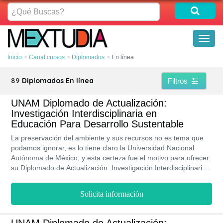
¿Qué
Buscas?
Toggl
naviga
Inicio
Canal cursos
Diplomados
En línea
89
Diplomados En línea
Filtros
UNAM Diplomado de Actualización:
Investigación Interdisciplinaria en
Educación Para Desarrollo Sustentable
La preservación del ambiente y sus recursos no es tema que
podamos ignorar, es lo tiene claro la Universidad Nacional
Autónoma de México, y esta certeza fue el motivo para ofrecer
su Diplomado de Actualización: Investigación Interdisciplinaria
en Educación Para Desarrollo Sustentable. En el que se
conceden los conocimientos y herramientas elementales para
Solicita información
desarrollar investigaciones y propuestas que permitan aportar
soluciones a la situación medioambiental y que las empresas y
demás organizaciones del ámbito público y privado apuesten