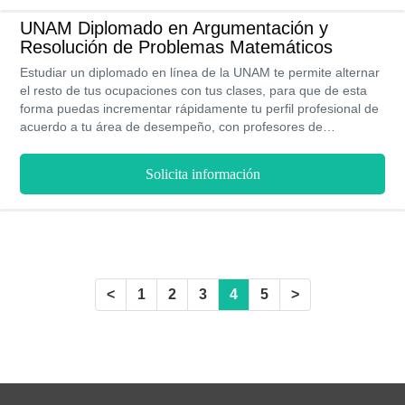
UNAM, y que tiene una duración aproximada de cinco meses.
UNAM Diplomado en Argumentación y
Resolución de Problemas Matemáticos
Estudiar un diplomado en línea de la UNAM te permite alternar
el resto de tus ocupaciones con tus clases, para que de esta
forma puedas incrementar rápidamente tu perfil profesional de
acuerdo a tu área de desempeño, con profesores de
reconocida excelencia académica que pondrás a tu disposición
todos los recursos digitales de la universidad para que te
Solicita información
formes con los mejores en educación a distancia.
<
1
2
3
4
5
>