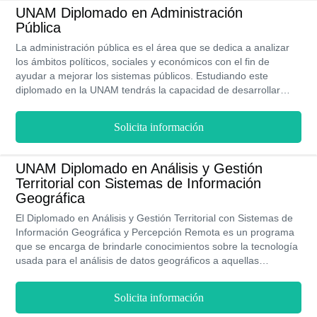
UNAM Diplomado en Administración
Pública
La administración pública es el área que se dedica a analizar
los ámbitos políticos, sociales y económicos con el fin de
ayudar a mejorar los sistemas públicos. Estudiando este
diplomado en la UNAM tendrás la capacidad de desarrollar
proyectos y técnicas que permitan la buena gestión de un país,
así como aprenderás sobre las diferentes leyes y normas
Solicita información
establecidas en un organismo público. Este programa de la
UNAM tiene una duración de 120 horas, es decir, 30 semanas,
y se imparte de forma en línea.
UNAM Diplomado en Análisis y Gestión
Territorial con Sistemas de Información
Geográfica
El Diplomado en Análisis y Gestión Territorial con Sistemas de
Información Geográfica y Percepción Remota es un programa
que se encarga de brindarle conocimientos sobre la tecnología
usada para el análisis de datos geográficos a aquellas
personas que dediquen su vida profesional a estudiar todos los
factores involucrados en el buen desarrollo de un territorio.
Solicita información
Este es un diplomado que se imparte de forma en línea en la