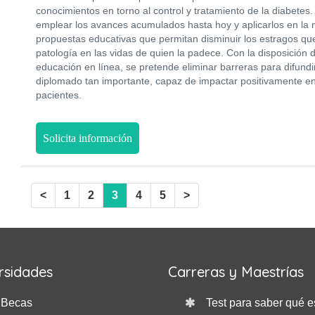
conocimientos en torno al control y tratamiento de la diabetes.
emplear los avances acumulados hasta hoy y aplicarlos en la n
propuestas educativas que permitan disminuir los estragos qu
patología en las vidas de quien la padece. Con la disposición 
educación en línea, se pretende eliminar barreras para difundi
diplomado tan importante, capaz de impactar positivamente e
pacientes.
Solicita información
<
1
2
3
4
5
>
rsidades
Carreras y Maestrías
Becas
Test para saber qué e