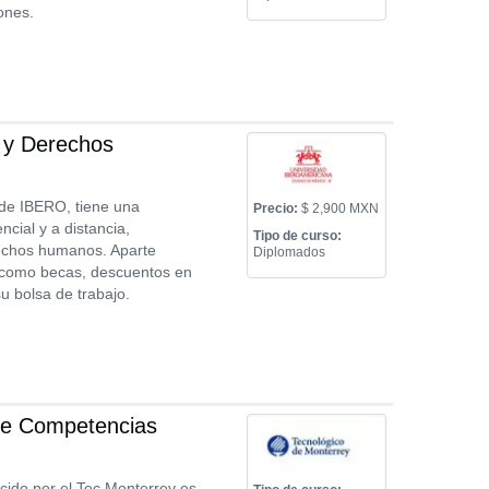
ones.
 y Derechos
de IBERO, tiene una
Precio:
$ 2,900 MXN
ial y a distancia,
Tipo de curso:
rechos humanos. Aparte
Diplomados
d como becas, descuentos en
u bolsa de trabajo.
de Competencias
cido por el Tec Monterrey es