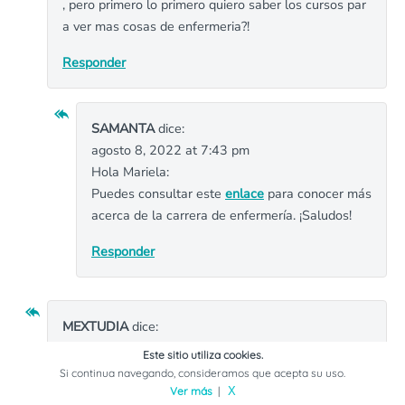
, pero primero lo primero quiero saber los cursos par
a ver mas cosas de enfermeria?!
Responder
SAMANTA
dice:
agosto 8, 2022 at 7:43 pm
Hola Mariela:
Puedes consultar este
enlace
para conocer más
acerca de la carrera de enfermería. ¡Saludos!
Responder
MEXTUDIA
dice:
octubre 5, 2021 at 2:35 am
Este sitio utiliza cookies.
Aquí puedes ver los requisitos para Medicina en la
U
Si continua navegando, consideramos que acepta su uso.
NAM
y el
IPN
, Uriel. Visitando el sitio web de la univ
Ver más
|
X