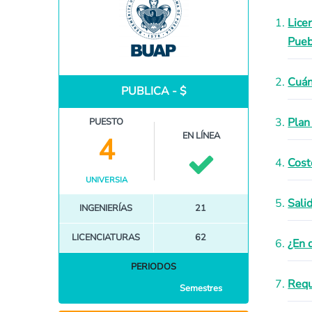
Lice
Pueb
Cuán
PUBLICA - $
Plan
PUESTO
EN LÍNEA
4
Cost
UNIVERSIA
Sali
INGENIERÍAS
21
LICENCIATURAS
62
¿En 
PERIODOS
Requ
Semestres