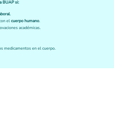
la BUAP si:
aboral
.
con el
cuerpo humano
.
novaciones académicas.
los medicamentos en el cuerpo.