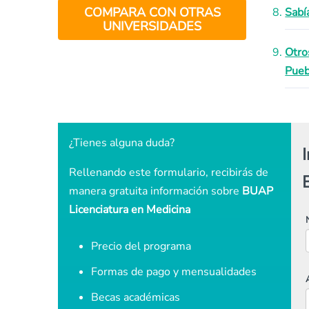
COMPARA CON OTRAS
Sabí
UNIVERSIDADES
Otro
Pueb
¿Tienes alguna duda?
Rellenando este formulario, recibirás de
manera gratuita información sobre
BUAP
Licenciatura en Medicina
Precio del programa
Formas de pago y mensualidades
Becas académicas