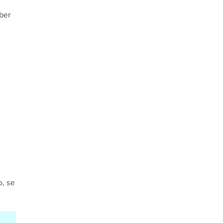
ber
o, se