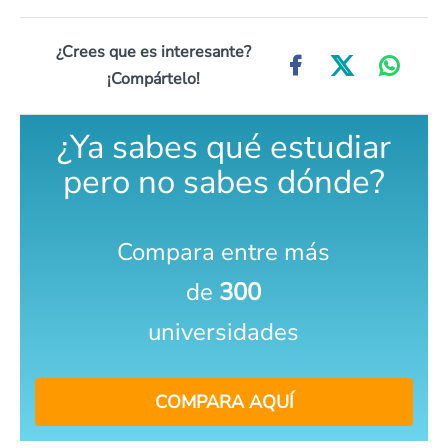
¿Crees que es interesante?
¡Compártelo!
¿Ya sabes qué estudiar
pero no sabes dónde?
Compara entre más
de
300
universidades
COMPARA AQUÍ