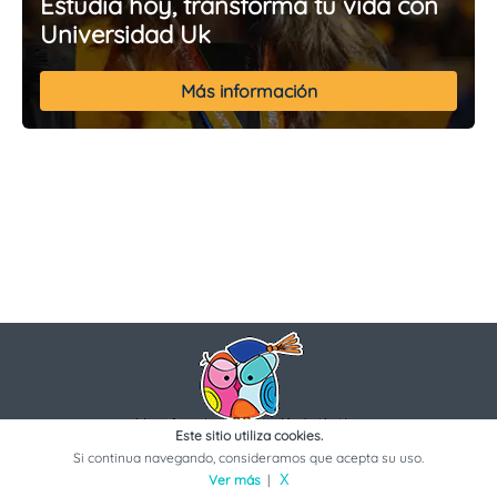
Estudia hoy, transforma tu vida con
Universidad Uk
Más información
Este sitio utiliza cookies.
Si continua navegando, consideramos que acepta su uso.
Ver más
|
X
La página donde puedes encontrar toda la info sobre