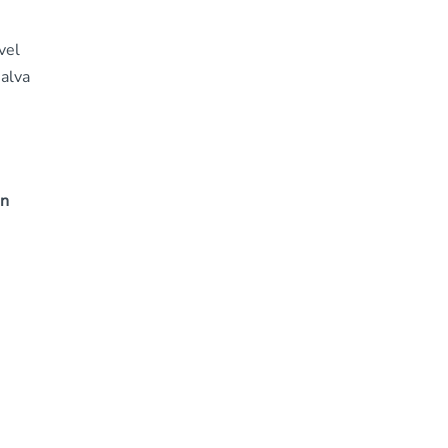
vel
jalva
ón