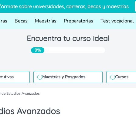
fórmate sobre universidades, carreras, becas y maestrías
eras
Becas
Maestrías
Preparatorias
Test vocacional
Encuentra tu curso ideal
9%
ecutivas
Maestrías y Posgrados
Cursos
d de Estudios Avanzados
udios Avanzados