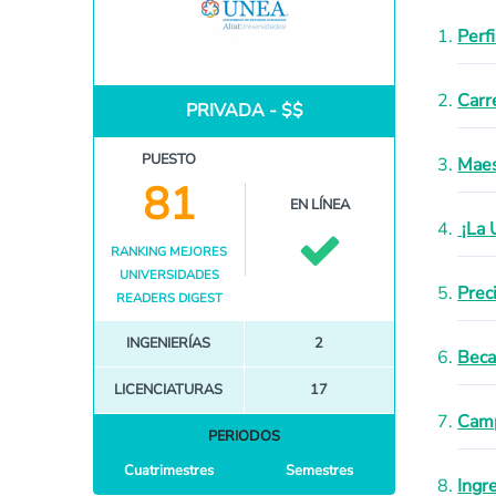
Perf
Carr
PRIVADA - $$
PUESTO
Maes
81
EN LÍNEA
¡La 
RANKING MEJORES
UNIVERSIDADES
Prec
READERS DIGEST
INGENIERÍAS
2
Bec
LICENCIATURAS
17
Camp
PERIODOS
Cuatrimestres
Semestres
Ingr