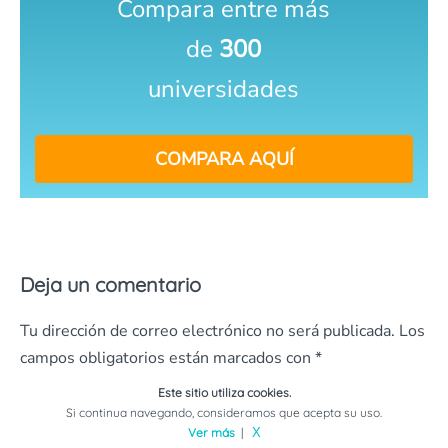
Compara entre más
de
300
universidades
COMPARA AQUÍ
Deja un comentario
Tu dirección de correo electrónico no será publicada.
Los
campos obligatorios están marcados con
*
Este sitio utiliza cookies.
Comentario
*
Si continua navegando, consideramos que acepta su uso.
Ver más
|
X