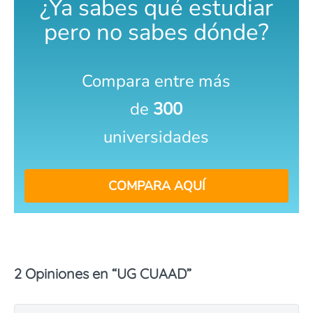
¿Ya sabes qué estudiar
pero no sabes dónde?
Compara entre más
de
300
universidades
COMPARA AQUÍ
2 Opiniones en “
UG CUAAD
”