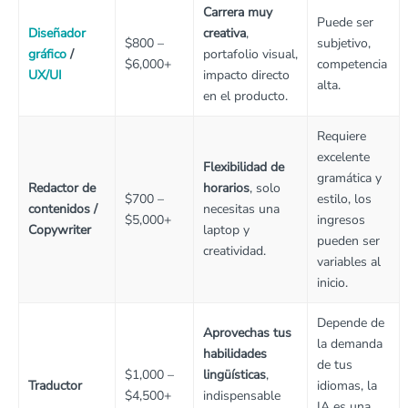
Carrera muy
Puede ser
Diseñador
creativa
,
$800 –
subjetivo,
gráfico
/
portafolio visual,
$6,000+
competencia
UX/UI
impacto directo
alta.
en el producto.
Requiere
excelente
Flexibilidad de
gramática y
Redactor de
horarios
, solo
$700 –
estilo, los
contenidos /
necesitas una
$5,000+
ingresos
Copywriter
laptop y
pueden ser
creatividad.
variables al
inicio.
Depende de
Aprovechas tus
la demanda
habilidades
de tus
$1,000 –
lingüísticas
,
Traductor
idiomas, la
$4,500+
indispensable
IA es una