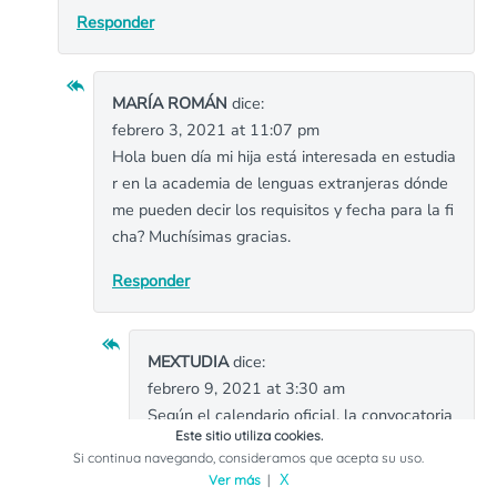
Responder
MARÍA ROMÁN
dice:
febrero 3, 2021 at 11:07 pm
Hola buen día mi hija está interesada en estudia
r en la academia de lenguas extranjeras dónde
me pueden decir los requisitos y fecha para la fi
cha? Muchísimas gracias.
Responder
MEXTUDIA
dice:
febrero 9, 2021 at 3:30 am
Según el calendario oficial, la convocatoria
Este sitio utiliza cookies.
abre el 01 de marzo, María. En el enlace p
Si continua navegando, consideramos que acepta su uso.
uedes ver las demás fechas del proceso.
Ver más
|
X
¡Saludos!