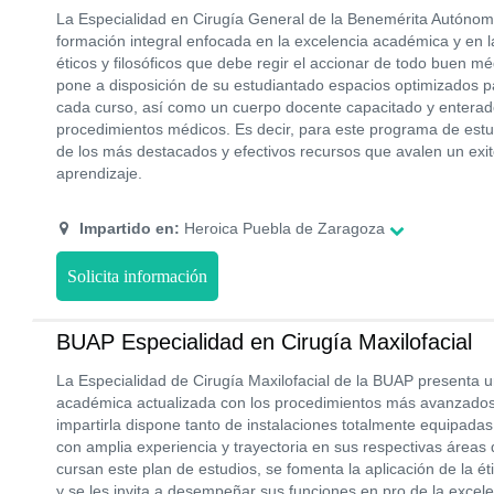
La Especialidad en Cirugía General de la Benemérita Autónom
formación integral enfocada en la excelencia académica y en la
éticos y filosóficos que debe regir el accionar de todo buen méd
pone a disposición de su estudiantado espacios optimizados p
cada curso, así como un cuerpo docente capacitado y enterado
procedimientos médicos. Es decir, para este programa de estu
de los más destacados y efectivos recursos que avalen un ex
aprendizaje.
Impartido en:
Heroica Puebla de Zaragoza
Solicita información
BUAP Especialidad en Cirugía Maxilofacial
La Especialidad de Cirugía Maxilofacial de la BUAP presenta 
académica actualizada con los procedimientos más avanzados 
impartirla dispone tanto de instalaciones totalmente equipad
con amplia experiencia y trayectoria en sus respectivas áreas
cursan este plan de estudios, se fomenta la aplicación de la ét
y se les invita a desempeñar sus funciones en pro de la excelen