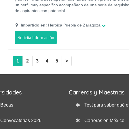
un perfil muy específico acompañado de una serie de requisito
de aspirantes con potencial.
Impartido en:
Heroica Puebla de Zaragoza
Solicita información
1
2
3
4
5
>
rsidades
Carreras y Maestrías
Becas
Test para saber qué e
Convocatorias 2026
Carreras en México