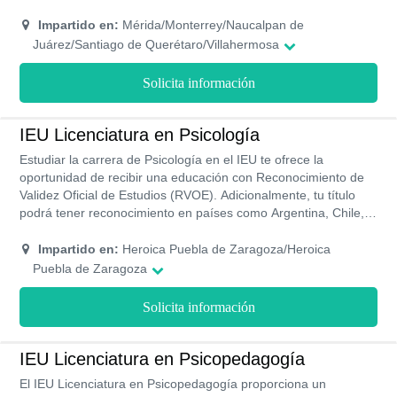
promover los derechos humanos y las leyes que permiten
mantener una buena relación entre los países. Esta carrera de
Impartido en:
Mérida/Monterrey/Naucalpan de
la UVM tiene una duración de 4 años y medio debido a que su
Juárez/Santiago de Querétaro/Villahermosa
plan de estudio es semestral, y se ve de forma presencial en
14 campus de esta universidad.
Solicita información
IEU Licenciatura en Psicología
Estudiar la carrera de Psicología en el IEU te ofrece la
oportunidad de recibir una educación con Reconocimiento de
Validez Oficial de Estudios (RVOE). Adicionalmente, tu título
podrá tener reconocimiento en países como Argentina, Chile,
Colombia, Perú y Ecuador. A pesar de ser una universidad de
costos un poco elevados, el IEU ofrece un increíble programa
Impartido en:
Heroica Puebla de Zaragoza/Heroica
de becas en donde incluso podrán exonerarte en el pago de la
Puebla de Zaragoza
inscripción. Estudia Psicología en el IEU y tu perfil profesional
será reconocido en las principales empresas del país.
Solicita información
IEU Licenciatura en Psicopedagogía
El IEU Licenciatura en Psicopedagogía proporciona un