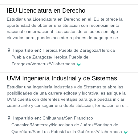
IEU Licenciatura en Derecho
Estudiar una Licenciatura en Derecho en el IEU te ofrece la
oportunidad de obtener una titulación con reconocimiento
nacional e internacional. Los costos de estudios son algo
elevados pero, puedes acceder a planes de pago que se
adapten a tus necesidades, incluso pueden exonerar el monto
de la inscripción. Las instalaciones son modernas y su staff de
Impartido en:
Heroica Puebla de Zaragoza/Heroica
docentes cuentan con la preparación en doctorado para cada
Puebla de Zaragoza/Heroica Puebla de
área de estudio, lo que quiere decir que recibirás una
Zaragoza/Veracruz/Villahermosa
educación profesional que te permitirá desenvolverte de
manera exitosa en el ámbito laboral.
UVM Ingeniería Industrial y de Sistemas
Estudiar una Ingeniería Industrias y de Sistemas te abre las
posibilidades de una carrera exitosa y lucrativa, es así que la
UVM cuenta con diferentes ventajas para que puedas iniciar
cuanto ante y conseguir una doble titulación, formación en el
inglés, certificaciones laborales, preparación en los laboratorios
más actuales y modernos, programas académicos de las
Impartido en:
Chihuahua/San Francisco
mejores universidades del mundo y con reconocimiento oficial
Coacalco/Monterrey/Naucalpan de Juárez/Santiago de
por la SEP, sin contar su programa de ayuda económica.
Querétaro/San Luis Potosí/Tuxtla Gutiérrez/Villahermosa