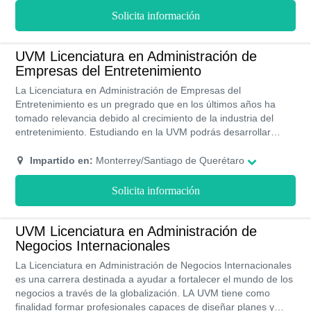
Solicita información
UVM Licenciatura en Administración de
Empresas del Entretenimiento
La Licenciatura en Administración de Empresas del
Entretenimiento es un pregrado que en los últimos años ha
tomado relevancia debido al crecimiento de la industria del
entretenimiento. Estudiando en la UVM podrás desarrollar
habilidades que te permitirán gestionar y administrar todas las
áreas que conforman a una empresa, negocio u organización
Impartido en:
Monterrey/Santiago de Querétaro
relacionada al entretenimiento. Esta universidad imparte esta
carrera de forma presencial y está disponible en 6 de sus
Solicita información
campus. Este título o puedes obtener en 4 años y medio.
UVM Licenciatura en Administración de
Negocios Internacionales
La Licenciatura en Administración de Negocios Internacionales
es una carrera destinada a ayudar a fortalecer el mundo de los
negocios a través de la globalización. LA UVM tiene como
finalidad formar profesionales capaces de diseñar planes y