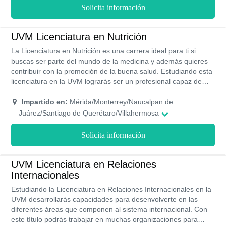
Solicita información
UVM Licenciatura en Nutrición
La Licenciatura en Nutrición es una carrera ideal para ti si
buscas ser parte del mundo de la medicina y además quieres
contribuir con la promoción de la buena salud. Estudiando esta
licenciatura en la UVM lograrás ser un profesional capaz de
estudiar y recomendar todos los nutrientes y alimentos
necesarios para que el cuerpo humano se mantenga en un
Impartido en:
Mérida/Monterrey/Naucalpan de
buen estado físico. Esta carrera se imparte de forma presencial
Juárez/Santiago de Querétaro/Villahermosa
en 17 campus de la UVM y tiene un plan de estudio compuesto
de 8 semestres.
Solicita información
UVM Licenciatura en Relaciones
Internacionales
Estudiando la Licenciatura en Relaciones Internacionales en la
UVM desarrollarás capacidades para desenvolverte en las
diferentes áreas que componen al sistema internacional. Con
este título podrás trabajar en muchas organizaciones para