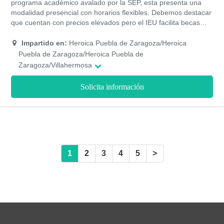
programa académico avalado por la SEP, esta presenta una
modalidad presencial con horarios flexibles. Debemos destacar
que cuentan con precios elevados pero el IEU facilita becas
educativas a los estudiantes con un récord académico
sobresaliente.
Impartido en:
Heroica Puebla de Zaragoza/Heroica
Puebla de Zaragoza/Heroica Puebla de
Zaragoza/Villahermosa
Solicita información
1
2
3
4
5
>