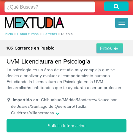
¿Qué
Buscas?
Toggl
naviga
Inicio
Canal cursos
Carreras
Puebla
103
Carreras en Puebla
Filtros
UVM Licenciatura en Psicología
La psicología es un área de estudio muy compleja que se
dedica a analizar y evaluar el comportamiento humano.
Estudiando la Licenciatura en Psicología en la UVM
desarrollarás habilidades que te ayudarán a ser un profesional
reconocido capaz de promover la salud mental. Esta es una
carrera con un plan de estudio semestral compuesto de 59
Impartido en:
Chihuahua/Mérida/Monterrey/Naucalpan
asignaturas, se imparte de forma presencial y tiene una
de Juárez/Santiago de Querétaro/Tuxtla
duración de 4 años y medio.
Gutiérrez/Villahermosa
Solicita información