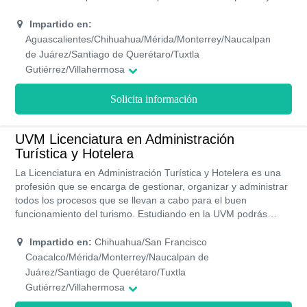
estrategias para llevar a cabo procesos que generen la
internacionalización de los negocios, empresas u
Impartido en:
organizaciones. Esta universidad imparte esta carrera de forma
Aguascalientes/Chihuahua/Mérida/Monterrey/Naucalpan
presencial en más de 20 campus. El plan de estudio está
de Juárez/Santiago de Querétaro/Tuxtla
compuesto por 9 semestres.
Gutiérrez/Villahermosa
Solicita información
UVM Licenciatura en Administración
Turística y Hotelera
La Licenciatura en Administración Turística y Hotelera es una
profesión que se encarga de gestionar, organizar y administrar
todos los procesos que se llevan a cabo para el buen
funcionamiento del turismo. Estudiando en la UVM podrás
aprender a evaluar todos los factores socioeconómicos que
influyen dentro de las actividades turísticas de un país. Esta
Impartido en:
Chihuahua/San Francisco
licenciatura tiene un plan de estudio de 9 semestres, por lo
Coacalco/Mérida/Monterrey/Naucalpan de
tanto, obtienes el título en cuatro años y medio. Este pregrado
Juárez/Santiago de Querétaro/Tuxtla
está disponible en 17 campus de la UVM.
Gutiérrez/Villahermosa