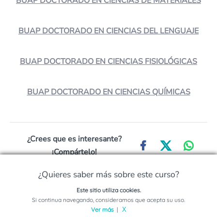
BUAP DOCTORADO EN CIENCIAS DE MATERIALES
BUAP DOCTORADO EN CIENCIAS DEL LENGUAJE
BUAP DOCTORADO EN CIENCIAS FISIOLÓGICAS
BUAP DOCTORADO EN CIENCIAS QUÍMICAS
¿Crees que es interesante?
¡Compártelo!
¿Quieres saber más sobre este curso?
¿Ya sabes qué estudiar
Este sitio utiliza cookies.
pero no sabes dónde?
Solicita información sobre este programa
Si continua navegando, consideramos que acepta su uso.
Ver más
|
X