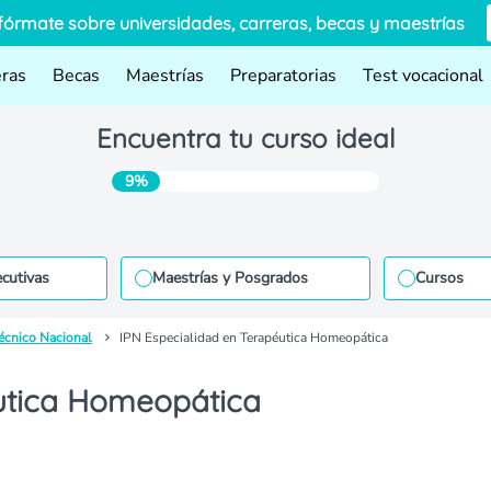
fórmate sobre universidades, carreras, becas y maestrías
eras
Becas
Maestrías
Preparatorias
Test vocacional
Encuentra tu curso ideal
9%
ecutivas
Maestrías y Posgrados
Cursos
técnico Nacional
IPN Especialidad en Terapéutica Homeopática
utica Homeopática