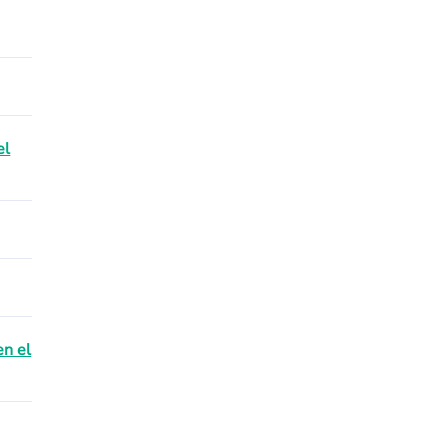
el
en el