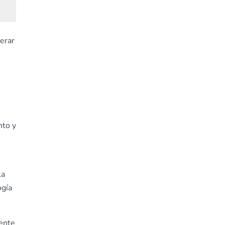
erar
nto y
la
ogía
rente