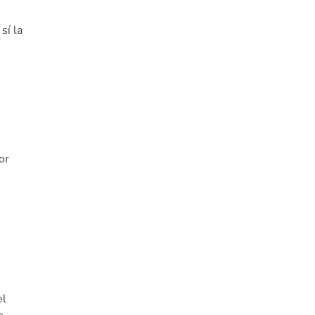
sí la
or
el