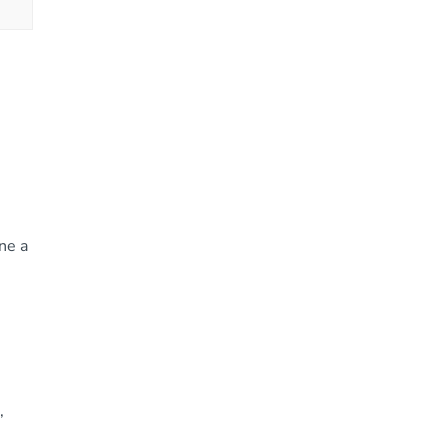
ne a
,