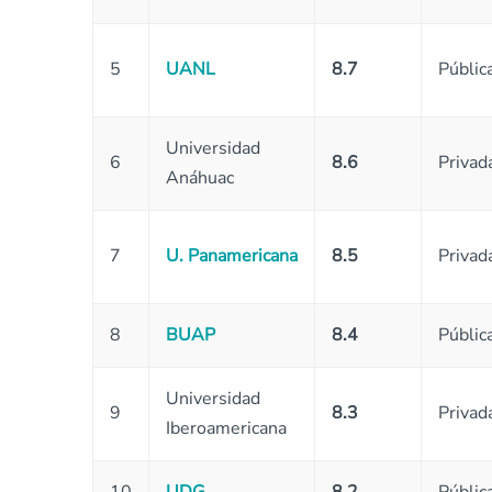
5
UANL
8.7
Públic
Universidad
6
8.6
Privad
Anáhuac
7
U. Panamericana
8.5
Privad
8
BUAP
8.4
Públic
Universidad
9
8.3
Privad
Iberoamericana