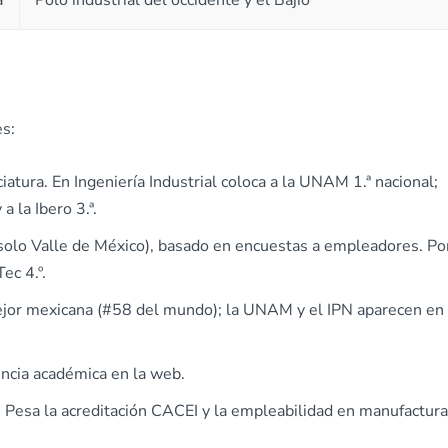
a
Polo industrial del occidente y el Bajío
es:
ciatura. En Ingeniería Industrial coloca a la UNAM 1.ª nacional;
a la Ibero 3.ª.
 (solo Valle de México), basado en encuestas a empleadores. Po
Tec 4.º.
 mejor mexicana (#58 del mundo); la UNAM y el IPN aparecen en
encia académica en la web.
e. Pesa la acreditación CACEI y la empleabilidad en manufactura