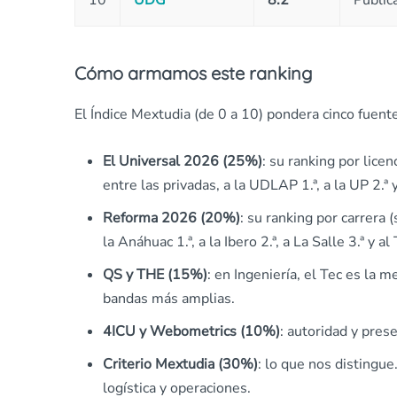
10
UDG
8.2
Públic
Cómo armamos este ranking
El Índice Mextudia (de 0 a 10) pondera cinco fuent
El Universal 2026 (25%)
: su ranking por licen
entre las privadas, a la UDLAP 1.ª, a la UP 2.ª y 
Reforma 2026 (20%)
: su ranking por carrera
la Anáhuac 1.ª, a la Ibero 2.ª, a La Salle 3.ª y al 
QS y THE (15%)
: en Ingeniería, el Tec es la
bandas más amplias.
4ICU y Webometrics (10%)
: autoridad y pres
Criterio Mextudia (30%)
: lo que nos distingu
logística y operaciones.