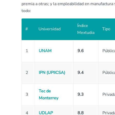
premia a otras; y la empleabilidad en manufactura y
todo:
Índice
#
Universidad
Tipo
Mextudia
1
UNAM
9.6
Públic
2
IPN
(UPIICSA)
9.4
Públic
Tec de
3
9.3
Privad
Monterrey
4
UDLAP
8.8
Privad