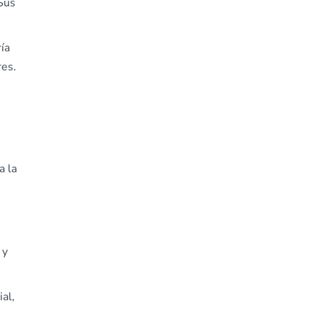
 Sus
ía
res.
a la
 y
al,