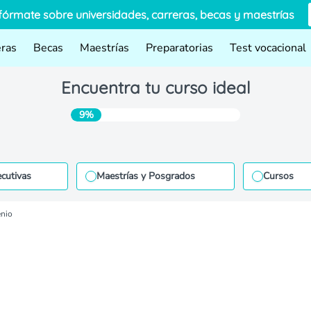
fórmate sobre universidades, carreras, becas y maestrías
eras
Becas
Maestrías
Preparatorias
Test vocacional
Encuentra tu curso ideal
9%
ecutivas
Maestrías y Posgrados
Cursos
enio