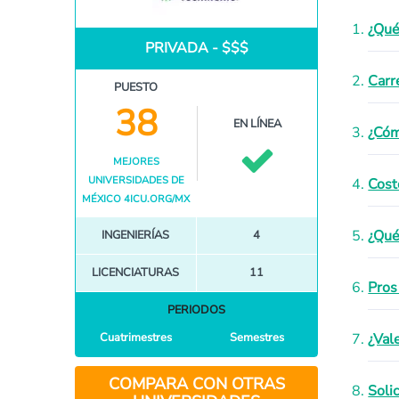
¿Qué
PRIVADA - $$$
Carr
PUESTO
38
EN LÍNEA
¿Cóm
MEJORES
UNIVERSIDADES DE
Cost
MÉXICO 4ICU.ORG/MX
¿Qué
INGENIERÍAS
4
LICENCIATURAS
11
Pros
PERIODOS
Cuatrimestres
Semestres
¿Val
COMPARA CON OTRAS
Soli