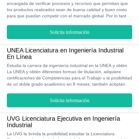
encargada de verificar procesos y recursos que permitan que
los productos realizados sean de buena calidad y buen costo
para que puedan competir con el mercado global. Por lo tanto,
ésta Ingeniería se enfoca en diseñar, efectuar, proyectar, y
administrar sistemas de manufactura y servicios que sean
Solicita información
eficaces, prácticos y confiables. En la ETAC tienes la
oportunidad de estudiarla en su modalidad 100% Línea.
Gracias a esta modalidad, la cual surge como un modelo
UNEA Licenciatura en Ingeniería Industrial
educativo de vanguardia, podrás trabajar y estudiar al mismo
En Línea
tiempo, sin dejar de lado tus rutinas diarias. Así que, mientras
sepas adaptar tu tiempo de acuerdo a lo requerido podrás
Estudia la carrera de ingeniería industrial en la UNEA y obtén
manejar esta modalidad de estudio a la perfección y acceder al
La UNEA y obtén diferentes formas de titulación, adquiere
aula virtual desde donde sea que te encuentres, en lugar de
certificaciones de Competencias para el Trabajo u la posibilidad
tener que ir a un campus universitario.
de un doble grado académico en 8 meses, también aceptan
equivalencia de estudios para para que continúes sin
contratiempos. La UNEA tiene 15 años formando profesionales
Solicita información
y el Reconocimiento de Instituciones de Calidad que otorga la
SEP.
UVG Licenciatura Ejecutiva en Ingeniería
Industrial
La UVG te brinda la posibilidad estudiar la Licenciatura