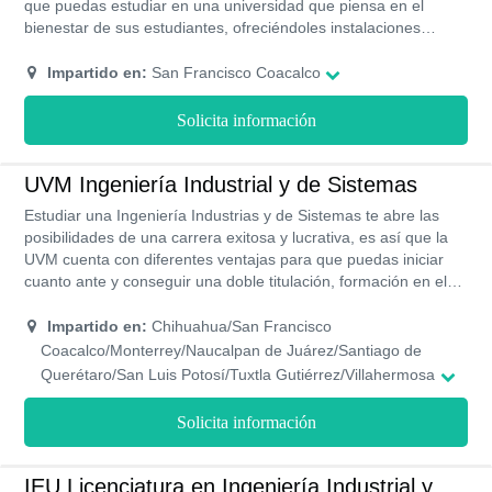
que puedas estudiar en una universidad que piensa en el
virtual cuentas con todas las herramientas digitales que
bienestar de sus estudiantes, ofreciéndoles instalaciones
necesitas para realizar tus actividades como exámenes talleres
vanguardistas con la mejor tecnología y equipos de
y casos prácticos para aplicar los conocimientos adquiridos.
laboratorios con todas las herramientas necesarias para el
Impartido en:
San Francisco Coacalco
estudio de las distintas asignaturas.
Solicita información
UVM Ingeniería Industrial y de Sistemas
Estudiar una Ingeniería Industrias y de Sistemas te abre las
posibilidades de una carrera exitosa y lucrativa, es así que la
UVM cuenta con diferentes ventajas para que puedas iniciar
cuanto ante y conseguir una doble titulación, formación en el
inglés, certificaciones laborales, preparación en los laboratorios
más actuales y modernos, programas académicos de las
Impartido en:
Chihuahua/San Francisco
mejores universidades del mundo y con reconocimiento oficial
Coacalco/Monterrey/Naucalpan de Juárez/Santiago de
por la SEP, sin contar su programa de ayuda económica.
Querétaro/San Luis Potosí/Tuxtla Gutiérrez/Villahermosa
Solicita información
IEU Licenciatura en Ingeniería Industrial y