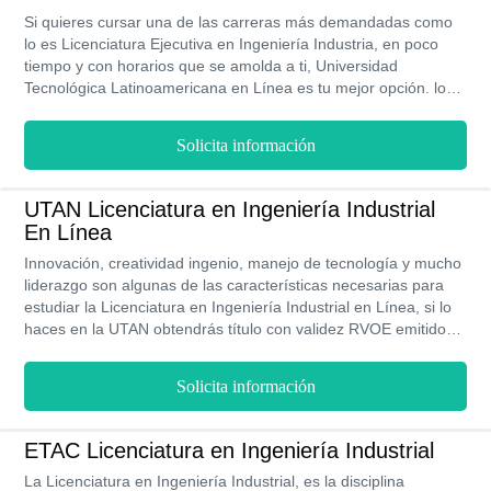
Si quieres cursar una de las carreras más demandadas como
lo es Licenciatura Ejecutiva en Ingeniería Industria, en poco
tiempo y con horarios que se amolda a ti, Universidad
Tecnológica Latinoamericana en Línea es tu mejor opción. los
requisitos sencillos, no te piden un perfil tan exigente y la bolsa
de trabajo una gran oportunidad con esta universidad.
Solicita información
UTAN Licenciatura en Ingeniería Industrial
En Línea
Innovación, creatividad ingenio, manejo de tecnología y mucho
liderazgo son algunas de las características necesarias para
estudiar la Licenciatura en Ingeniería Industrial en Línea, si lo
haces en la UTAN obtendrás título con validez RVOE emitido
por la SEP, tus equivalencias serán reconocidas, te ofrece
programas de becas y financiamiento, alianzas empresariales
Solicita información
así como bolsa de empleo y forma parte de la Aliat
Universidades con más de 30 años de experiencia en la
formación de profesionales exitosos.
ETAC Licenciatura en Ingeniería Industrial
La Licenciatura en Ingeniería Industrial, es la disciplina