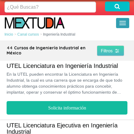
¿Qué
Buscas?
Toggl
naviga
Inicio
Canal cursos
Ingeniería Industrial
44
Cursos de Ingeniería Industrial en
Filtros
México
UTEL Licenciatura en Ingeniería Industrial
En la UTEL pueden encontrar la Licenciatura en Ingeniería
Industrial, la cual es una carrera que se encarga de que todo
alumno obtenga conocimientos prácticos para concebir,
implantar, operar y conservar el óptimo funcionamiento de
cualquier sistema productivo sustentable.
Solicita información
UTEL Licenciatura Ejecutiva en Ingeniería
Industrial