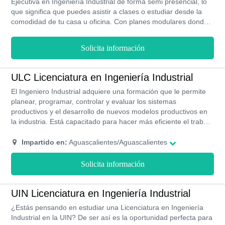
Ejecutiva en Ingeniería Industrial de forma semi presencial, lo
que significa que puedes asistir a clases o estudiar desde la
comodidad de tu casa u oficina. Con planes modulares donde
debes cursar un par de asignaturas al mismo tiempo. Podrás
realizar networking. Bajo la asesoría de mentores, puedes
Solicita información
programar a tu medida el programa de asignaturas. Asimismo,
sus programas de estudios te permitirá obtener la titulación en
9 cuatrimestres. Con la gran posibilidad de obtener becas en la
ULC Licenciatura en Ingeniería Industrial
colegiaturas o financiamiento porque cuenta con convenios
El Ingeniero Industrial adquiere una formación que le permite
empresariales.
planear, programar, controlar y evaluar los sistemas
productivos y el desarrollo de nuevos modelos productivos en
la industria. Está capacitado para hacer más eficiente el trabajo
y la toma de decisiones en las organizaciones, la
administración del mantenimiento, la implantación de cadenas
Impartido en:
Aguascalientes/Aguascalientes
logísticas, así como la simulación de procesos productivos y
administrativos. La ULC ofrece dos modalidades para poder
Solicita información
estudiar esta carrera, una de ellas es la modalidad semi
Presencial , y por otro lado su modalidad en línea. La
Modalidad en Línea la puedes estudiar desde donde quieras,
UIN Licenciatura en Ingeniería Industrial
cuando lo quieras las 24 horas del día las clases son dentro del
¿Estás pensando en estudiar una Licenciatura en Ingeniería
aula virtual a la cual podrás acceder desde la página de la ULC
Industrial en la UIN? De ser así es la oportunidad perfecta para
y tendrás asesorías de tutores especializados. En el campus