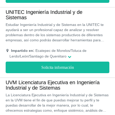
UNITEC Ingeniería Industrial y de
Sistemas
Estudiar Ingeniería Industrial y de Sistemas en la UNITEC te
ayudará a ser un profesional capaz de analizar y resolver
problemas dentro de los sistemas productivos de diferentes
empresas, así como podrás desarrollar herramientas para
mejorar los procesos de producción y de administración. Ser
egresado de la UNITEC es un privilegio ya que te permitirá
Impartido en:
Ecatepec de Morelos/Toluca de
conseguir grandes oportunidades para tu crecimiento
Lerdo/León/Santiago de Querétaro
profesional.
Solicita información
UVM Licenciatura Ejecutiva en Ingeniería
Industrial y de Sistemas
La Licenciatura Ejecutiva en Ingeniería Industrial y de Sistemas
en la UVM tiene el fin de que puedas mejorar tu perfil y te
puedas desarrollar de la mejor manera, por lo cual, te
ofrecemos estrategias como, enfoque sistémico, análisis de