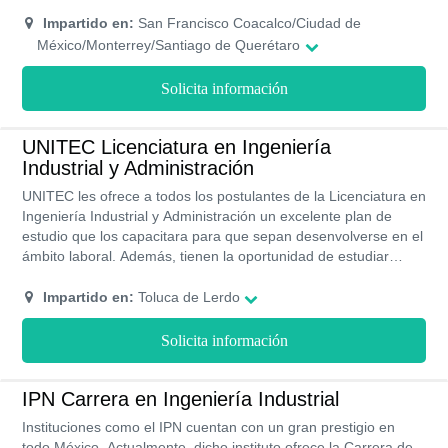
datos, optimización de procesos, distribución de plantas y
procesos de manufactura. Esta Licenciatura ejecutiva se
Impartido en:
San Francisco Coacalco/Ciudad de
imparte de forma mixta, con un plan de estudio dividido en 9
México/Monterrey/Santiago de Querétaro
cuatrimestres y la culminación del programa es de 3 años.
Solicita información
UNITEC Licenciatura en Ingeniería
Industrial y Administración
UNITEC les ofrece a todos los postulantes de la Licenciatura en
Ingeniería Industrial y Administración un excelente plan de
estudio que los capacitara para que sepan desenvolverse en el
ámbito laboral. Además, tienen la oportunidad de estudiar
presencial, en línea y en método ejecutivo, con la finalidad de
cubrir las necesidades de todos los alumnos.
Impartido en:
Toluca de Lerdo
Solicita información
IPN Carrera en Ingeniería Industrial
Instituciones como el IPN cuentan con un gran prestigio en
todo México. Actualmente, dicho instituto ofrece la Carrera de