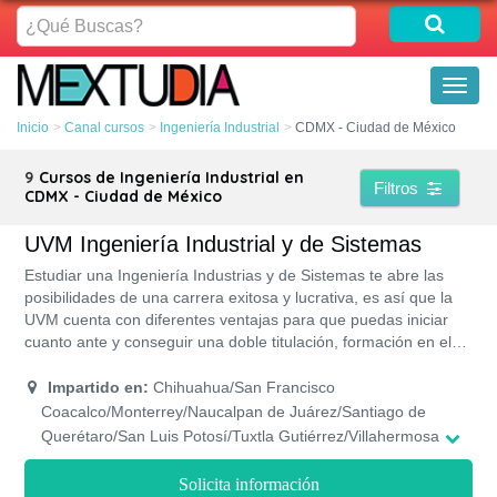
¿Qué
Buscas?
Toggl
naviga
Inicio
Canal cursos
Ingeniería Industrial
CDMX - Ciudad de México
9
Cursos de Ingeniería Industrial en
Filtros
CDMX - Ciudad de México
UVM Ingeniería Industrial y de Sistemas
Estudiar una Ingeniería Industrias y de Sistemas te abre las
posibilidades de una carrera exitosa y lucrativa, es así que la
UVM cuenta con diferentes ventajas para que puedas iniciar
cuanto ante y conseguir una doble titulación, formación en el
inglés, certificaciones laborales, preparación en los laboratorios
más actuales y modernos, programas académicos de las
Impartido en:
Chihuahua/San Francisco
mejores universidades del mundo y con reconocimiento oficial
Coacalco/Monterrey/Naucalpan de Juárez/Santiago de
por la SEP, sin contar su programa de ayuda económica.
Querétaro/San Luis Potosí/Tuxtla Gutiérrez/Villahermosa
Solicita información