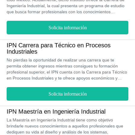
Ingeniería Industrial, la cual presenta un programa de estudio
que busca formar profesionales con los conocimientos
necesarios para intervenir en el área de los servicios y
procesos industriales, además de la gestión de los recursos
Solicita información
materiales y financieros. Esta carrera puede cursarse a través
de 5 niveles con una modalidad presencial, durante un período
de 4 años a 4 años y medio.
IPN Carrera para Técnico en Procesos
Industriales
No pierdas la oportunidad de realizar una carrera que te
permita obtener ingresos mientras consigues tu formación
profesional superior, el IPN cuenta con la Carrera para Técnico
en Procesos Industriales y te ofrece apoyos económicos y
bolsas de empleo mientras estudias, certificación de calidad
educativa en sus programas, diferentes modalidades de
Solicita información
estudio y costo muy bajos en los 16 campos aliados que
componen el Instituto Politécnico Nacional. Si te interesa esta
carrera, deberás inscribirte y aprobar los 8 semestres que la
IPN Maestría en Ingeniería Industrial
componen en modalidad presencial.
La Maestría en Ingeniería Industrial tiene como objetivo
brindarle nuevos conocimientos a aquellos profesionales que
dediquen su vida al diseño y análisis de los sistemas,