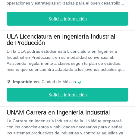
operaciones y estrategias utilizadas para el buen desarrollo
productivo de una empresa u organización. Por lo general, el
IPN se encarga de profundizar los conocimientos a través de
Solicita información
recursos innovadores para lograr resultados óptimos en las
industrias. Este posgrado se imparte de forma presencial en
una sola sede del IPN y tiene una duración máxima de dos
ULA Licenciatura en Ingeniería Industrial
años y medio.
de Producción
En la ULA podrás estudiar esta Licenciatura en Ingeniería
Industrial en Producción, en su modalidad convencional.
Asistiendo regularmente a clases según tu plan de estudios;
mismo que se encuentra adaptado a los jóvenes actuales que
estudian y trabajan. Brindandote horarios flexibles; ademas,
podras registrate en la bolsa laboral de esta universidad para
Impartido en:
Ciudad de México
garantizar en tu momento de egreso la entrada inmediata en el
campo laboral.
Solicita información
UNAM Carrera en Ingeniería Industrial
La Carrera en Ingeniería Industrial de la UNAM te preparará
con los conocimientos y habilidades necesarios para diseñar
los sistemas productivos de industrias y controlar aquellos ya