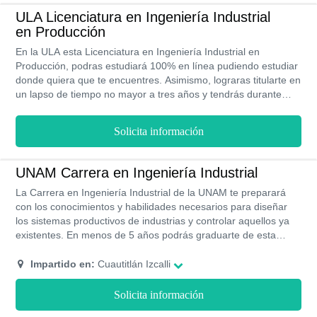
ULA Licenciatura en Ingeniería Industrial
en Producción
En la ULA esta Licenciatura en Ingeniería Industrial en
Producción, podras estudiará 100% en línea pudiendo estudiar
donde quiera que te encuentres. Asimismo, lograras titularte en
un lapso de tiempo no mayor a tres años y tendrás durante
este tiempo un plan de estudios bastante completo enfocado
en fortalecer tus actitudes laborales. Además, podrás optar a la
Solicita información
bolsa laboral dispuesta por la ULA.
UNAM Carrera en Ingeniería Industrial
La Carrera en Ingeniería Industrial de la UNAM te preparará
con los conocimientos y habilidades necesarios para diseñar
los sistemas productivos de industrias y controlar aquellos ya
existentes. En menos de 5 años podrás graduarte de esta
carrera y tendrás altas probabilidades de conseguir un empleo.
Impartido en:
Cuautitlán Izcalli
Solicita información