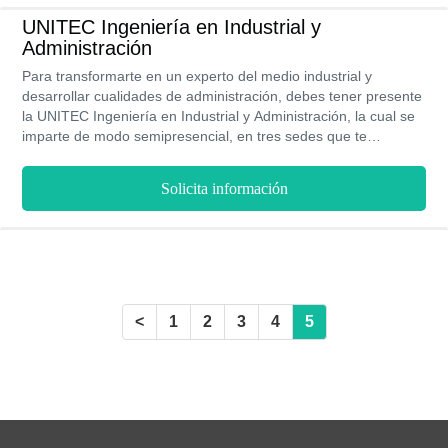
UNITEC Ingeniería en Industrial y
Administración
Para transformarte en un experto del medio industrial y
desarrollar cualidades de administración, debes tener presente
la UNITEC Ingeniería en Industrial y Administración, la cual se
imparte de modo semipresencial, en tres sedes que te
permiten elegir tu comodidad, a través de un costo módico en
vista de la calidad educativa, además de la presencia de
Solicita información
horarios flexibles y complementarios con la interacción del aula
de clases.
<
1
2
3
4
5