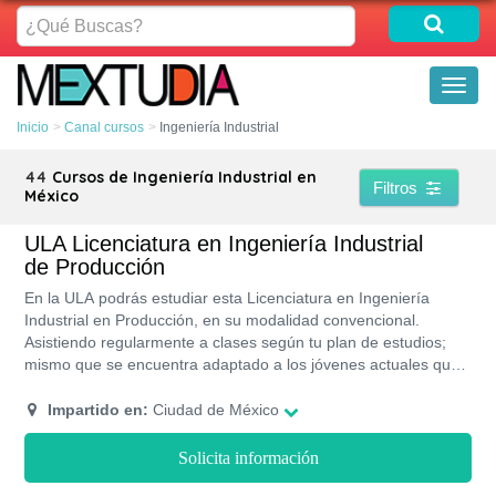
¿Qué
Buscas?
Toggl
naviga
Inicio
Canal cursos
Ingeniería Industrial
44
Cursos de Ingeniería Industrial en
Filtros
México
ULA Licenciatura en Ingeniería Industrial
de Producción
En la ULA podrás estudiar esta Licenciatura en Ingeniería
Industrial en Producción, en su modalidad convencional.
Asistiendo regularmente a clases según tu plan de estudios;
mismo que se encuentra adaptado a los jóvenes actuales que
estudian y trabajan. Brindandote horarios flexibles; ademas,
podras registrate en la bolsa laboral de esta universidad para
Impartido en:
Ciudad de México
garantizar en tu momento de egreso la entrada inmediata en el
campo laboral.
Solicita información