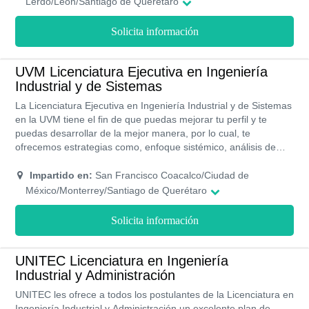
Lerdo/León/Santiago de Querétaro
profesional.
Solicita información
UVM Licenciatura Ejecutiva en Ingeniería
Industrial y de Sistemas
La Licenciatura Ejecutiva en Ingeniería Industrial y de Sistemas
en la UVM tiene el fin de que puedas mejorar tu perfil y te
puedas desarrollar de la mejor manera, por lo cual, te
ofrecemos estrategias como, enfoque sistémico, análisis de
datos, optimización de procesos, distribución de plantas y
procesos de manufactura. Esta Licenciatura ejecutiva se
Impartido en:
San Francisco Coacalco/Ciudad de
imparte de forma mixta, con un plan de estudio dividido en 9
México/Monterrey/Santiago de Querétaro
cuatrimestres y la culminación del programa es de 3 años.
Solicita información
UNITEC Licenciatura en Ingeniería
Industrial y Administración
UNITEC les ofrece a todos los postulantes de la Licenciatura en
Ingeniería Industrial y Administración un excelente plan de