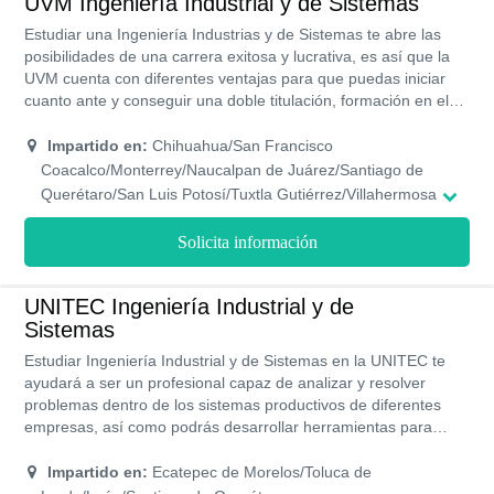
UVM Ingeniería Industrial y de Sistemas
Estudiar una Ingeniería Industrias y de Sistemas te abre las
posibilidades de una carrera exitosa y lucrativa, es así que la
UVM cuenta con diferentes ventajas para que puedas iniciar
cuanto ante y conseguir una doble titulación, formación en el
inglés, certificaciones laborales, preparación en los laboratorios
más actuales y modernos, programas académicos de las
Impartido en:
Chihuahua/San Francisco
mejores universidades del mundo y con reconocimiento oficial
Coacalco/Monterrey/Naucalpan de Juárez/Santiago de
por la SEP, sin contar su programa de ayuda económica.
Querétaro/San Luis Potosí/Tuxtla Gutiérrez/Villahermosa
Solicita información
UNITEC Ingeniería Industrial y de
Sistemas
Estudiar Ingeniería Industrial y de Sistemas en la UNITEC te
ayudará a ser un profesional capaz de analizar y resolver
problemas dentro de los sistemas productivos de diferentes
empresas, así como podrás desarrollar herramientas para
mejorar los procesos de producción y de administración. Ser
egresado de la UNITEC es un privilegio ya que te permitirá
Impartido en:
Ecatepec de Morelos/Toluca de
conseguir grandes oportunidades para tu crecimiento