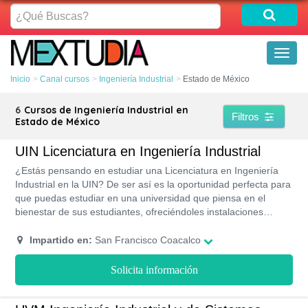
¿Qué
Buscas?
Toggl
naviga
Inicio
Canal cursos
Ingeniería Industrial
Estado de México
6
Cursos de Ingeniería Industrial en
Filtros
Estado de México
UIN Licenciatura en Ingeniería Industrial
¿Estás pensando en estudiar una Licenciatura en Ingeniería
Industrial en la UIN? De ser así es la oportunidad perfecta para
que puedas estudiar en una universidad que piensa en el
bienestar de sus estudiantes, ofreciéndoles instalaciones
vanguardistas con la mejor tecnología y equipos de
laboratorios con todas las herramientas necesarias para el
Impartido en:
San Francisco Coacalco
estudio de las distintas asignaturas.
Solicita información