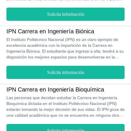
construir un mejor futuro gracias a las grandes ventajas que te
brinda. Entre ellas, destaca los bajos costos, dando un total de
Solicita información
$11,350 MXN por la carrera completa. Su Plan de Estudio está
elaborado bajo los más adecuados estándares de calidad
académica para que los estudiantes profundicen en temas
IPN Carrera en Ingeniería Biónica
complejos y obtengan lo necesario al momento de ejercer esta
El Instituto Politécnico Nacional (IPN) es un claro ejemplo de
profesión. Tiene una duración de 4 años y se imparte en la
excelencia académica con la impartición de la Carrera en
modalidad presencial.
Ingeniería Biónica. El estudiante que ingrese a ella, tendrá a su
disposición los mejores espacios para desenvolverse en la
carrera, como también las herramientas necesarias para
aprender todo acerca de esta. Los costos, al ser voluntarios, no
Solicita información
están sujetos a una obligatoriedad por parte del estudiante. Su
Plan de Estudio y la malla curricular que lo sustenta, está
considerado como el mejor de todas las universidades
IPN Carrera en Ingeniería Bioquímica
mexicanas y consta de 10 semestres, que se imparten en la
Las personas que decidan estudiar la Carrera en Ingeniería
modalidad escolarizada.
Bioquímica dictada en el Instituto Politécnico Nacional (IPN)
estarán tomando la mejor decisión de sus vidas. El IPN goza de
una calidad académica que no se encuentra en ninguna otra
con respecto a esta carrera. Sus bajos costos de ingreso hace
que tenga una alto tráfico de estudiantes interesados en ser
Solicita información