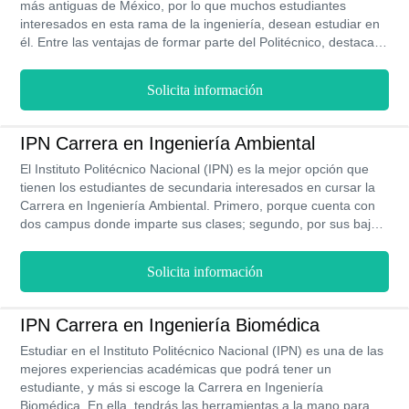
más antiguas de México, por lo que muchos estudiantes
interesados en esta rama de la ingeniería, desean estudiar en
él. Entre las ventajas de formar parte del Politécnico, destacan
los costos, los cuales son totalmente accesibles. Solo deberás
costear el Examen de Admisión por un precio de $450 MXN y
Solicita información
$230 MXN por cada semestre de la carrera. Su plan de estudio
es el más completo y actualizado que hallarás en el mercado
universitario. Cuenta con las asignaturas más indispensables
IPN Carrera en Ingeniería Ambiental
para formar profesionales que ejerzan con responsabilidad
El Instituto Politécnico Nacional (IPN) es la mejor opción que
esta profesión. Su duración es de 8 semestres y se imparte en
tienen los estudiantes de secundaria interesados en cursar la
la modalidad presencial.
Carrera en Ingeniería Ambiental. Primero, porque cuenta con
dos campus donde imparte sus clases; segundo, por sus bajos
costos, además que gran parte de estos son de carácter
voluntario, es decir, que la carrera te costará alrededor de
Solicita información
$30,000 MXN; tercero, el plan de estudio y las asignaturas que
lo conforman son de los mejores programas académicos de
Latinoamérica. Por último, como ingeniero ambiental, estarías
IPN Carrera en Ingeniería Biomédica
ingresando un sueldo mensual aproximado de $18,000 MXN.
Estudiar en el Instituto Politécnico Nacional (IPN) es una de las
Anímate a estudiar esta carrera en la modalidad presencial
mejores experiencias académicas que podrá tener un
durante 4 años de estudio.
estudiante, y más si escoge la Carrera en Ingeniería
Biomédica. En ella, tendrás las herramientas a la mano para