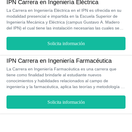
IPN Carrera en Ingeniería Eléctrica
mejor universidad pública de México y consta de 10 semestres
La Carrera en Ingeniería Eléctrica en el IPN es ofrecida en su
y de una modalidad escolarizada.
modalidad presencial e impartida en la Escuela Superior de
Ingeniería Mecánica y Eléctrica (campus Gustavo A. Madero
del IPN) el cual tiene las instalación necesarias las cuales se
complementan con herramientas para la educación del
alumnado. Este programa lo deberás cursar durante 4 años y 6
Solicita información
meses en ciclos semestrales, capacitando a cada alumno con
el conocimiento y las técnicas que le sirvan para aplicar la
ingeniería en cualquier ámbito de la electricidad y la
IPN Carrera en Ingeniería Farmacéutica
electrónica.
La Carrera en Ingeniería Farmacéutica es una carrera que
tiene como finalidad brindarle al estudiante nuevos
conocimientos y habilidades relacionados al campo de
ingeniería y la farmacéutica, aplica las teorías y metodología en
función para que los egresado desarrollar estudios,
investigaciones y aplicación del área en ocasiones futuras. En
Solicita información
el IPN te ofrecen los mejores profesores, planes educativos e
instalaciones para que puedas aprender lo necesario de esta
carrera. Este es un programa que se imparte de forma
presencial y que cuenta con una duración de 4 años y medios
los cuales se distribuyen en 8 niveles debido a su plan de