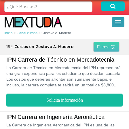
¿Qué
Buscas?
Toggl
naviga
Inicio
Canal cursos
Gustavo A. Madero
154
Cursos en Gustavo A. Madero
Filtros
IPN Carrera de Técnico en Mercadotecnia
La Carrera de Técnico en Mercadotecnia del IPN representará
una gran experiencia para los estudiante que decidan cursarla.
Los costos que deberás afrontar son sumamente bajos, e
incluso, la carrera completa te saldrá en un total de $3,800
MXN. Además, te ofrece dos modalidades de estudio:
presencial y en línea. Por otro lado, cuenta con un plan de
Solicita información
estudio ideal para las nuevas tendencias académicas a nivel
mundial, con el que podrás graduarte en tan solo 3 años.
IPN Carrera en Ingeniería Aeronáutica
La Carrera de Ingeniería Aeronáutica del IPN es una de las