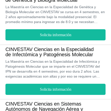
de Genética y Biología Molecular
La Maestría en Ciencias en la Especialidad de Genética y
Biología Molecular en CINVESTAV se cursa en 4 semestres, en
2 años aproximadamente bajo la modalidad presencial. El
promedio mínimo para ingresar es de 8.0 y se necesitan
aprobar los cursos propedéuticos. El programa está orientado
a las personas que deseen profundizar en el área en genética,
Solicita información
sistemas de reproducción y biología molecular, que deseen
contribuir con investigaciones científicas.
CINVESTAV Ciencias en la Especialidad
de Infectómica y Patogénesis Molecular
La Maestría en Ciencias en la Especialidad de Infectómica y
Patogénesis Molecular que se imparte en el CINVESTAV del
IPN se desarrolla en 4 semestres, por eso dura 2 años. Las
exigencias académicas son altas y por eso se requiere un
promedio mínimo de 8. Se estudia en modalidad presencial y lo
pueden estudiar las personas que hayan obtenido el título de
Solicita información
licenciatura en áreas médicas o de la salud, veterinaria,
biología, química y ciencias biomédicas.
CINVESTAV Ciencias en Sistemas
Autónomos de Navegación Aérea y