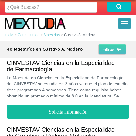
¿Qué
Buscas?
Toggl
naviga
Inicio
Canal cursos
Maestrías
Gustavo A. Madero
48
Maestrías en Gustavo A. Madero
Filtros
CINVESTAV Ciencias en la Especialidad
de Farmacología
La Maestría en Ciencias en la Especialidad de Farmacología
del CINVESTAV se estudia en 2 años ya que el plan de estudio
tiene programado 4 semestres. Tiene como requisito haber
obtenido un promedio mínimo de 8.0 en la licenciatura. Se
estudia en la modalidad presencial y su principal objetivo es
formar profesionales que contribuyan con suplir las
Solicita información
necesidades en el sector salud y farmacológico de México.
CINVESTAV Ciencias en la Especialidad