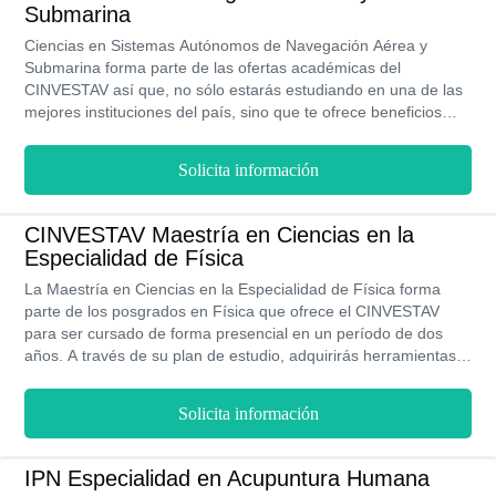
Submarina
Ciencias en Sistemas Autónomos de Navegación Aérea y
Submarina forma parte de las ofertas académicas del
CINVESTAV así que, no sólo estarás estudiando en una de las
mejores instituciones del país, sino que te ofrece beneficios
como becas y formar parte de su bolsa de trabajo. Además, en
su modalidad presencial, estarás cursando un plan de estudios
Solicita información
en dos años y gracias a ello, crecerás de forma profesional y te
ayudará a conseguir mejores cargos laborales.
CINVESTAV Maestría en Ciencias en la
Especialidad de Física
La Maestría en Ciencias en la Especialidad de Física forma
parte de los posgrados en Física que ofrece el CINVESTAV
para ser cursado de forma presencial en un período de dos
años. A través de su plan de estudio, adquirirás herramientas
que te permitan tener mayor visibilidad en la bolsa de trabajo
que, es uno de los beneficios que ofrece el IPN así como sus
Solicita información
becas por ser parte del CONACyT además, podrás desarrollar
temas a profundidad y proporcionar una investigación de
aporte innovador.
IPN Especialidad en Acupuntura Humana