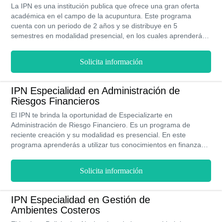
La IPN es una institución publica que ofrece una gran oferta
académica en el campo de la acupuntura. Este programa
cuenta con un periodo de 2 años y se distribuye en 5
semestres en modalidad presencial, en los cuales aprenderás
a utilizar la antigua medicina China para aliviar dolores y
rehabilitar enfermedades. Los especialistas en acupuntura
Solicita información
tienen un amplio campo laboral y pueden llegar a cobrar entre
$ 40 y $ 70 MXN por sesión y atender a un estimado de 30 a
40 clientes a la semana.
IPN Especialidad en Administración de
Riesgos Financieros
El IPN te brinda la oportunidad de Especializarte en
Administración de Riesgo Financiero. Es un programa de
reciente creación y su modalidad es presencial. En este
programa aprenderás a utilizar tus conocimientos en finanzas
para manejar y administrar los recursos económicos de
trabajadores e inversionistas en épocas de crisis. Este
Solicita información
programa tiene una duración de 2 años es decir 5 semestres.
Esta especialidad te permite desempeñarte en diversos
espacios de industrias financieras (como bancos, casas de
IPN Especialidad en Gestión de
bolsa, entre otros). Una persona con estos conocimientos
Ambientes Costeros
puede ganar en promedio $73.85 MXN por hora es decir