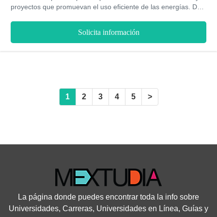
proyectos que promuevan el uso eficiente de las energías. De
esto modo, se encuentra en la ingeniería térmica la solución y
vía más óptima para aminorar el impacto que las emisiones
Solicita información
contaminantes producen al medio ambiente. Guiados por un
equipo docente especializado y de reconocida experiencia, se
obtienen todos los conocimientos necesarios para avanzar
mediante la creación de notables mejoras en los procesos
térmicos industriales. Tiene una duración de 2 semestres y la
modalidad es escolarizada.
1
2
3
4
5
>
La página donde puedes encontrar toda la info sobre
Universidades, Carreras, Universidades en Línea, Guías y