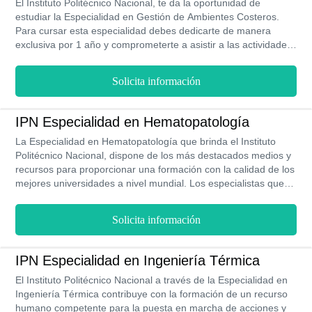
$144,000 MXN al año.
El Instituto Politécnico Nacional, te da la oportunidad de
estudiar la Especialidad en Gestión de Ambientes Costeros.
Para cursar esta especialidad debes dedicarte de manera
exclusiva por 1 año y comprometerte a asistir a las actividades
académicas regulares ya que se imparte en modalidad
presencial. Estarás en la capacidad de aplicar conocimientos
Solicita información
teóricos y metodológicos que aporten soluciones y nuevas
ideas para el desarrollo sostenible de las zonas costeras,
aumentando la rentabilidad y el aprovechamiento consiente de
IPN Especialidad en Hematopatología
los recursos naturales. Además, tendrás la posibilidad de
La Especialidad en Hematopatología que brinda el Instituto
aumentar de forma significativa tus ingresos pues podrás llegar
Politécnico Nacional, dispone de los más destacados medios y
a percibir hasta $21,000 MXN al mes.
recursos para proporcionar una formación con la calidad de los
mejores universidades a nivel mundial. Los especialistas que
egresan de este programa académico, adquieren las
herramientas y conocimientos profundos, así como
Solicita información
actualizados para que destaquen en su desempeño dentro del
campo de la hematopatología, tanto dentro como fuera del
país. Con una modalidad presencial, llevada a cabo en las
IPN Especialidad en Ingeniería Térmica
mejores instalaciones, se imparten las nociones con las que
El Instituto Politécnico Nacional a través de la Especialidad en
sus estudiantes podrán contribuir con el avance, innovación
Ingeniería Térmica contribuye con la formación de un recurso
tecnológica y desarrollo de esta área de la salud luego de
humano competente para la puesta en marcha de acciones y
obtener su título tras 2 años de preparación.