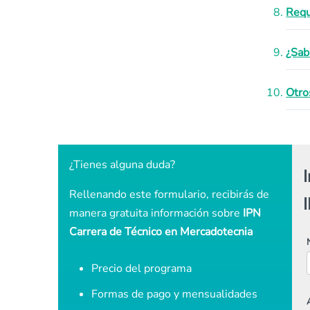
Requ
¿Sab
Otro
¿Tienes alguna duda?
Rellenando este formulario, recibirás de
manera gratuita información sobre
IPN
Carrera de Técnico en Mercadotecnia
Precio del programa
Formas de pago y mensualidades