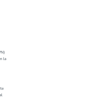
PN)
n la
nte
al