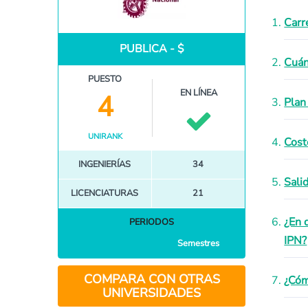
Carr
PUBLICA - $
Cuán
PUESTO
EN LÍNEA
4
Plan
UNIRANK
Cost
INGENIERÍAS
34
Sali
LICENCIATURAS
21
¿En 
PERIODOS
IPN?
Semestres
COMPARA CON OTRAS
¿Cóm
UNIVERSIDADES