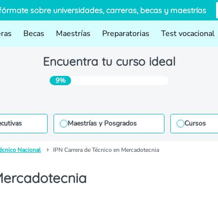
fórmate sobre universidades, carreras, becas y maestrías
eras
Becas
Maestrías
Preparatorias
Test vocacional
Encuentra tu curso ideal
9%
ecutivas
Maestrías y Posgrados
Cursos
técnico Nacional
IPN Carrera de Técnico en Mercadotecnia
Mercadotecnia