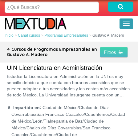
¿Qué
Buscas?
Toggl
naviga
Inicio
Canal cursos
Programas Empresariales
Gustavo A. Madero
4
Cursos de Programas Empresariales en
Filtros
Gustavo A. Madero
UIN Licenciatura en Administración
Estudiar la Licenciatura en Administración en la UNI es muy
sencillo debido a que cuenta con horarios accesibles que se
pueden adaptar a tus necesidades y los costos más accesibles
de todo México. La Universidad Insurgente cuenta con un
programa de estudios con RVOE y acreditación de la SEP por
lo que tu titulación contará con un amplio reconocimiento.
Impartido en:
Ciudad de México/Chalco de Díaz
Además, ofrece un programa de becas en donde puedes
Covarrubias/San Francisco Coacalco/Cuauhtemoc/Ciudad
obtener desde un 40 a un 55% de descuento sobre el costo de
de México/León/Tlalnepantla de Baz/Ciudad de
la colegiatura y, lo mejor de todo es que sus inscripciones son
México/Chalco de Díaz Covarrubias/San Francisco
gratis.
Coacalco/Cuauhtemoc/Ciudad de