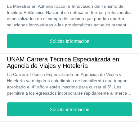
La Maestría en Administración e Innovación del Turismo del
Instituto Politécnico Nacional se enfoca en formar profesionales
especializados en el campo del turismo que puedan aportar
soluciones innovadoras a las problemáticas actuales presentes
en ese campo, con la finalidad de apalancar y fortalecer el
motor económico del país. Para lo que el participante deberá
Solicita información
invertir un tiempo de estudio de dos años bajo una modalidad
presencial, así como la presentación y aprobación de un
trabajo especial de grado.
UNAM Carrera Técnica Especializada en
Agencia de Viajes y Hotelería
La Carrera Técnica Especializada en Agencias de Viajes y
Hotelería va dirigida a estudiantes de bachillerato que tengan
aprobado el 4° año y estén inscritos para cursar el 5°. Les
permitirá a los egresados incorporarse rápidamente al mercado
laboral, en un sector en constante crecimiento y expansión
como lo es el sector turismo. Se cursa en la modalidad
Solicita información
presencial pues debes realizar prácticas y asistir regularmente
a clases. Solo tardas dos años en recibir tu título y estarás listo
para ingresar al mercado laboral.