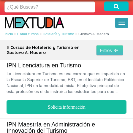
¿Qué
Buscas?
Toggl
naviga
Inicio
Canal cursos
Hotelería y Turismo
Gustavo A. Madero
3
Cursos de Hotelería y Turismo en
Filtros
Gustavo A. Madero
IPN Licenciatura en Turismo
La Licenciatura en Turismo es una carrera que es impartida en
la Escuela Superior de Turismo, EST, en el Instituto Politécnico
Nacional, IPN en la modalidad mixta. El objetivo principal de
esta profesión es el de instruir a los estudiantes para que
puedan ejecutar, organizar, administrar, y llevar a cabo
proyectos de índole turístico, para así promocionar al país en el
Solicita información
aspecto, político, económico y social. Un Licenciado en Turismo
una vez que egresa tiene una ganancia promedio de $ 72,000
MXN anuales, mientras que los que poseen mayor experiencia
IPN Maestría en Administración e
pueden ganar $ 148,440 MXN anuales.
Innovación del Turismo