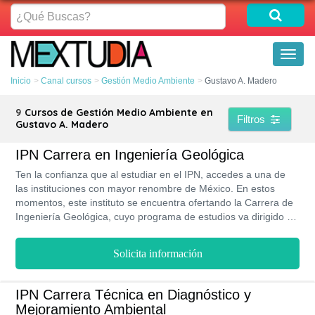
¿Qué
Buscas?
Toggl
naviga
Inicio
Canal cursos
Gestión Medio Ambiente
Gustavo A. Madero
9
Cursos de Gestión Medio Ambiente en
Filtros
Gustavo A. Madero
IPN Carrera en Ingeniería Geológica
Ten la confianza que al estudiar en el IPN, accedes a una de
las instituciones con mayor renombre de México. En estos
momentos, este instituto se encuentra ofertando la Carrera de
Ingeniería Geológica, cuyo programa de estudios va dirigido a
formar a los aspirantes en conocimientos acerca de los
minerales del planeta, su aprovechamiento racional y cómo
Solicita información
reducir el impacto de las actividades humanas sobre el medio
ambiente. Este programa se estudia por medio de 5 niveles en
una modalidad presencial.
IPN Carrera Técnica en Diagnóstico y
Mejoramiento Ambiental