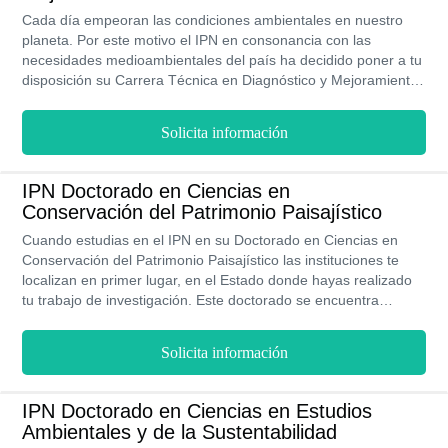
Cada día empeoran las condiciones ambientales en nuestro
planeta. Por este motivo el IPN en consonancia con las
necesidades medioambientales del país ha decidido poner a tu
disposición su Carrera Técnica en Diagnóstico y Mejoramiento
Ambiental, con un excelente plan de estudio que puede ser
completado tanto de manera presencial como a distancia en 6
Solicita información
niveles o 3 años. Al final de la carrera tendrás la capacidad
para manejar equipos de control de gases y análisis de suelos,
llevar a cabo análisis fisicoquímicos y bacteriológicos, así como
IPN Doctorado en Ciencias en
la determinación de contaminantes en efluentes y aguas
Conservación del Patrimonio Paisajístico
residuales.
Cuando estudias en el IPN en su Doctorado en Ciencias en
Conservación del Patrimonio Paisajístico las instituciones te
localizan en primer lugar, en el Estado donde hayas realizado
tu trabajo de investigación. Este doctorado se encuentra
Incluido en el Programa Nacional de Posgrados de Calidad del
CONACYT y podrás realizar tu trabajo de investigación en sus
Solicita información
campos experimentales y los laboratorios en su modalidad
presencial, bajo la asesoría de investigadores que forman parte
del Sistema Nacional de Investigadores y con todo el
IPN Doctorado en Ciencias en Estudios
equipamiento especializado que necesitas para obtener tu
Ambientales y de la Sustentabilidad
grado en 4 años.