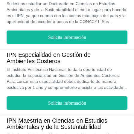
Si deseas estudiar un Doctorado en Ciencias en Estudios
Ambientales y de la Sustentabilidad el mejor lugar para hacerlo
es el IPN, ya que cuenta con los costos más bajos del país y la
oportunidad de acceder a becas de la CONACYT. Sus
instalaciones son modernas y equipadas con lo último en
tecnología, por lo cual los 4 años de manera presencial que
Solicita información
dura el programa serán una gran experiencia para ti.
IPN Especialidad en Gestión de
Ambientes Costeros
El Instituto Politécnico Nacional, te da la oportunidad de
estudiar la Especialidad en Gestión de Ambientes Costeros.
Para cursar esta especialidad debes dedicarte de manera
exclusiva por 1 año y comprometerte a asistir a las actividades
académicas regulares ya que se imparte en modalidad
presencial. Estarás en la capacidad de aplicar conocimientos
Solicita información
teóricos y metodológicos que aporten soluciones y nuevas
ideas para el desarrollo sostenible de las zonas costeras,
aumentando la rentabilidad y el aprovechamiento consiente de
IPN Maestría en Ciencias en Estudios
los recursos naturales. Además, tendrás la posibilidad de
Ambientales y de la Sustentabilidad
aumentar de forma significativa tus ingresos pues podrás llegar