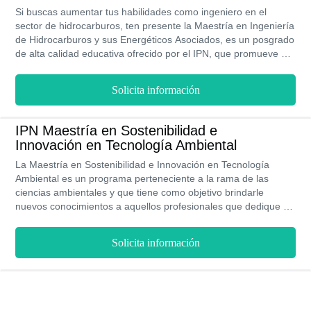
Si buscas aumentar tus habilidades como ingeniero en el
sector de hidrocarburos, ten presente la Maestría en Ingeniería
de Hidrocarburos y sus Energéticos Asociados, es un posgrado
de alta calidad educativa ofrecido por el IPN, que promueve un
aprendizaje presencial durante 2 años, a través de costos
accesibles para disponer de un campo laboral mucho más
Solicita información
específico e importante.
IPN Maestría en Sostenibilidad e
Innovación en Tecnología Ambiental
La Maestría en Sostenibilidad e Innovación en Tecnología
Ambiental es un programa perteneciente a la rama de las
ciencias ambientales y que tiene como objetivo brindarle
nuevos conocimientos a aquellos profesionales que dedique su
vida a la conservación ambiental y a los sistemas sostenibles.
Este posgrado busca que se desarrollen procesos innovadores
Solicita información
para garantizar la evolución de la sociedad sin causarle daño al
medio ambiente. El IPN imparte esta maestría bajo la
modalidad presencial. La duración de este posgrado es de dos
años aproximadamente.