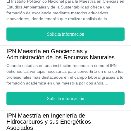
a percibir hasta $21,000 MXN al mes.
El Instituto Politécnico Nacional para la Maestría en Ciencias en
Estudios Ambientales y de la Sustentabilidad ofrece una
formación de excelencia mediante métodos educativos
innovadores, donde tendrán que realizar análisis de la
contaminación de suelos en la zona y así obtener experiencias
académicas para aplicarlas en su vida laboral.
Solicita información
IPN Maestría en Geociencias y
Administración de los Recursos Naturales
Cuando estudias en una institución reconocida como el IPN
obtienes las ventajas necesarias para convertirte en uno de los
profesionales más destacados en el campo laboral gracias a tu
formación académica en una maestría por dos años,
realizando estancias de investigación presencial tanto a nivel
nacional como internacional y con la colaboración de
Solicita información
importantes instituciones para el desarrollo de la Maestría en
Geociencias y Administración de los Recursos Naturales y por
la cual no tendrás que cancelar un monto obligatorio para
IPN Maestría en Ingeniería de
estudiar.
Hidrocarburos y sus Energéticos
Asociados