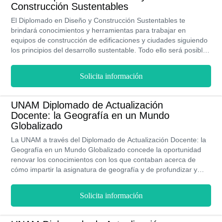
general el trabajo de un ingeniero de transporte es en oficinas,
Construcción Sustentables
pero pueden llegar a viajar a centros de diseño o lugares de
exhibición al cliente. Los ingenieros en diseño del transporte
El Diplomado en Diseño y Construcción Sustentables te
pueden ganar en promedio de MXN$22,059. El ingreso de nivel
brindará conocimientos y herramientas para trabajar en
inicial es de $ 69,250 al año. Dependiendo de su experiencia
equipos de construcción de edificaciones y ciudades siguiendo
pueden pueden tener un ingreso hasta de $ 180,000 al año.
los principios del desarrollo sustentable. Todo ello será posible
al cursar 4 módulos de forma presencial, lo cual te permitirá
aprender a administrar los recursos financieros y materiales
Solicita información
utilizados en la construcción de la mejor manera posible.
UNAM Diplomado de Actualización
Docente: la Geografía en un Mundo
Globalizado
La UNAM a través del Diplomado de Actualización Docente: la
Geografía en un Mundo Globalizado concede la oportunidad
renovar los conocimientos con los que contaban acerca de
cómo impartir la asignatura de geografía y de profundizar y
llevar a otro nivel los conocimientos ya existentes. El estarnos
desenvolviendo en una sociedad globalizada permea todos
Solicita información
nuestros entornos, por ende la educación y la forma de
transmitirla no escapa de esta realidad. La institución tomó en
consideración este hecho y creó esta propuesta académica