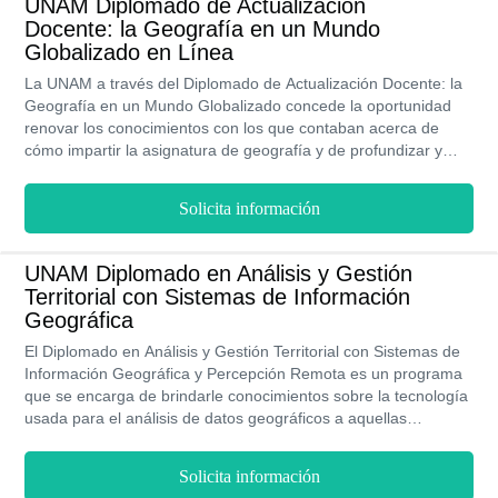
UNAM Diplomado de Actualización
sólida, con la calidad educativa que representa a la UNAM y le
Docente: la Geografía en un Mundo
otorgó a los docentes herramientas para crecer
Globalizado en Línea
profesionalmente.
La UNAM a través del Diplomado de Actualización Docente: la
Geografía en un Mundo Globalizado concede la oportunidad
renovar los conocimientos con los que contaban acerca de
cómo impartir la asignatura de geografía y de profundizar y
llevar a otro nivel los conocimientos ya existentes. El estarnos
desenvolviendo en una sociedad globalizada permea todos
Solicita información
nuestros entornos, por ende la educación y la forma de
transmitirla no escapa de esta realidad. La institución tomó en
consideración este hecho y creó esta propuesta académica
UNAM Diplomado en Análisis y Gestión
sólida, con la calidad educativa que representa a la UNAM y le
Territorial con Sistemas de Información
otorgó a los docentes herramientas para crecer
Geográfica
profesionalmente.
El Diplomado en Análisis y Gestión Territorial con Sistemas de
Información Geográfica y Percepción Remota es un programa
que se encarga de brindarle conocimientos sobre la tecnología
usada para el análisis de datos geográficos a aquellas
personas que dediquen su vida profesional a estudiar todos los
factores involucrados en el buen desarrollo de un territorio.
Solicita información
Este es un diplomado que se imparte de forma en línea en la