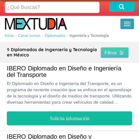
¿Qué
Buscas?
Toggl
naviga
Inicio
Canal cursos
Diplomados
Ingeniería y Tecnología
9
Diplomados de Ingeniería y Tecnología
Filtros
en México
IBERO Diplomado en Diseño e Ingeniería
del Transporte
El Diplomado en Diseño e Ingeniería del Transporte, es un
programa de reciente creación que se enfoca en el aprendizaje
de la tecnología y el diseño de medios de transporte. Utilizando
diversas herramientas para crear vehículos de calidad
sustentables. La Iberoamericana te ofrece un increíble plan de
estudios con ejercicios prácticos que te facilite el aprendizaje
Solicita información
de esta rama entre la ingeniería y el diseño. Un estudiante
graduado en este programa puede trabajar en como ingeniero
civil, diseñadores industriales y diseño de vehículos. por lo
IBERO Diplomado en Diseño y