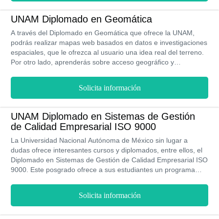
UNAM, y que tiene una duración aproximada de cinco meses.
UNAM Diplomado en Geomática
A través del Diplomado en Geomática que ofrece la UNAM,
podrás realizar mapas web basados en datos e investigaciones
espaciales, que le ofrezca al usuario una idea real del terreno.
Por otro lado, aprenderás sobre acceso geográfico y
comerciales. De igual forma, cómo el uso de esta tecnología ha
realizado cambios significativos en esta área. Si te interesa,
Solicita información
debes asistir a clases presenciales en la sede principal de la
UNAM durante un período de 204 horas académicas.
UNAM Diplomado en Sistemas de Gestión
de Calidad Empresarial ISO 9000
La Universidad Nacional Autónoma de México sin lugar a
dudas ofrece interesantes cursos y diplomados, entre ellos, el
Diplomado en Sistemas de Gestión de Calidad Empresarial ISO
9000. Este posgrado ofrece a sus estudiantes un programa
educativo muy completo, impartido a través de la modalidad en
línea, a través de los diversas herramientas tecnológicas.. Esta
Solicita información
especialización tiene como objetivo enseñar a los universitarios
todos los conocimientos y herramientas de estadística y demás
metodologías para que logren mantener un sistema de gestión