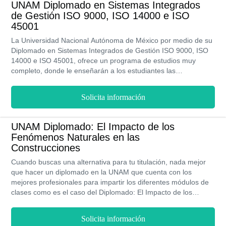
UNAM Diplomado en Sistemas Integrados
de calidad exitoso en cualquier organización en la que laboren.
de Gestión ISO 9000, ISO 14000 e ISO
Todos estos contenidos los conocerás con la ayuda de
45001
profesionales expertos en el área.
La Universidad Nacional Autónoma de México por medio de su
Diplomado en Sistemas Integrados de Gestión ISO 9000, ISO
14000 e ISO 45001, ofrece un programa de estudios muy
completo, donde le enseñarán a los estudiantes las
herramientas para convertirse en profesionales especializados
en las normativas que rigen los sistemas de gestión de calidad,
Solicita información
salud, seguridad en el trabajo y el medio ambiente. Los
profesores capacitarán a los universitarios para que hagan
cumplir dichas normas, de manera que las ganancias de la
UNAM Diplomado: El Impacto de los
empresa en la que laboren aumenten y los procesos
Fenómenos Naturales en las
productivos no afecten la medio ambiente y a la seguridad y
Construcciones
salud de los trabajadores que laboren en ella. Tiene una
duración de 180 horas y se imparte en la modalidad a
Cuando buscas una alternativa para tu titulación, nada mejor
distancia.
que hacer un diplomado en la UNAM que cuenta con los
mejores profesionales para impartir los diferentes módulos de
clases como es el caso del Diplomado: El Impacto de los
Fenómenos Naturales en las Construcciones donde podrás
como estudiante activo contar con becas descuento y menos
Solicita información
costo para estudiar, también encuentras modalidades en línea