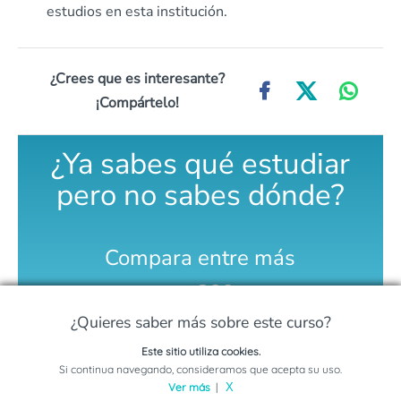
estudios en esta institución.
¿Crees que es interesante?
¡Compártelo!
¿Ya sabes qué estudiar
pero no sabes dónde?
Compara entre más
de
300
¿Quieres saber más sobre este curso?
universidades
Este sitio utiliza cookies.
Solicita información sobre este programa
Si continua navegando, consideramos que acepta su uso.
Ver más
|
X
COMPARA AQUÍ