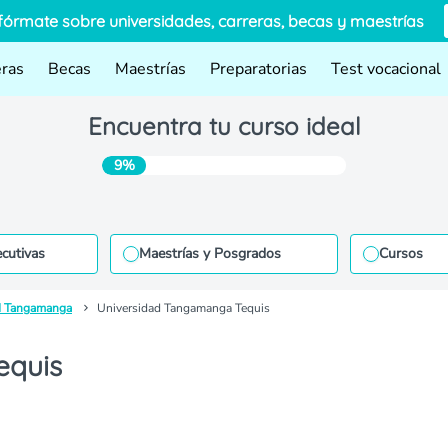
fórmate sobre universidades, carreras, becas y maestrías
eras
Becas
Maestrías
Preparatorias
Test vocacional
Encuentra tu curso ideal
9%
ecutivas
Maestrías y Posgrados
Cursos
d Tangamanga
Universidad Tangamanga Tequis
equis