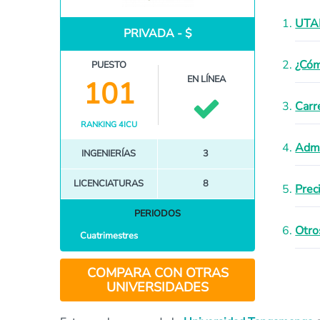
UTAN
PRIVADA - $
¿Cóm
PUESTO
EN LÍNEA
101
Carr
RANKING 4ICU
Admi
INGENIERÍAS
3
LICENCIATURAS
8
Prec
PERIODOS
Otro
Cuatrimestres
COMPARA CON OTRAS
UNIVERSIDADES