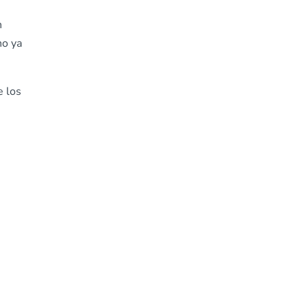
n
no ya
e los