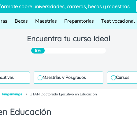
fórmate sobre universidades, carreras, becas y maestrías
eras
Becas
Maestrías
Preparatorias
Test vocacional
Encuentra tu curso ideal
9%
ecutivas
Maestrías y Posgrados
Cursos
d Tangamanga
UTAN Doctorado Ejecutivo en Educación
en Educación