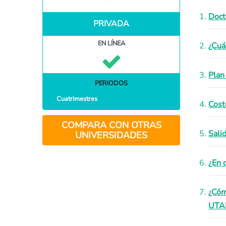
Doct
PRIVADA
EN LÍNEA
¿Cuá
Plan
PERIODOS
Cuatrimestres
Cost
COMPARA CON OTRAS
Sali
UNIVERSIDADES
¿En 
¿Cóm
UTA