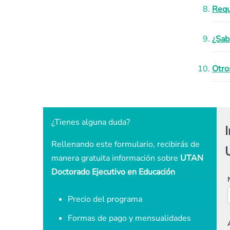
Requ
¿Sab
Otro
¿Tienes alguna duda?
Rellenando este formulario, recibirás de
manera gratuita información sobre
UTAN
Doctorado Ejecutivo en Educación
Precio del programa
Formas de pago y mensualidades