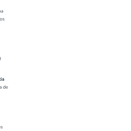
na
tos
0
ia
a de
ús