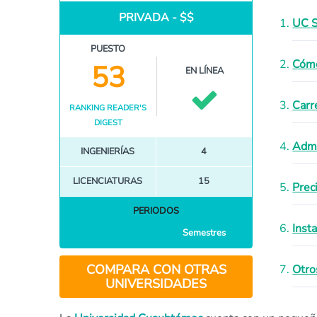
PRIVADA - $$
UC S
PUESTO
Cómo
53
EN LÍNEA
Carr
RANKING READER'S
DIGEST
Admi
INGENIERÍAS
4
LICENCIATURAS
15
Prec
PERIODOS
Inst
Semestres
COMPARA CON OTRAS
Otro
UNIVERSIDADES