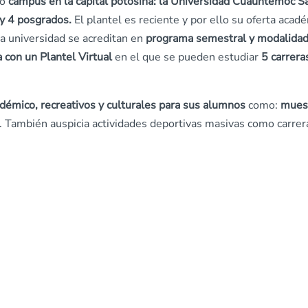
ño
campus en la capital potosina: la Universidad C
uauhtémoc S
 y 4 posgrados.
El plantel es reciente y por ello su oferta acad
a universidad se acreditan en
programa semestral y modalida
 con un Plantel Virtual
en el que se pueden estudiar
5 carrera
démico, recreativos y culturales para sus alumnos
como:
mues
. También auspicia actividades deportivas masivas como carrer