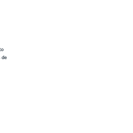
to
s de