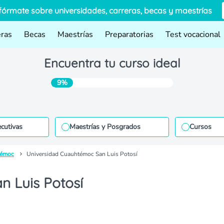
fórmate sobre universidades, carreras, becas y maestrías
eras
Becas
Maestrías
Preparatorias
Test vocacional
Encuentra tu curso ideal
9%
ecutivas
Maestrías y Posgrados
Cursos
témoc
Universidad Cuauhtémoc San Luis Potosí
 Luis Potosí