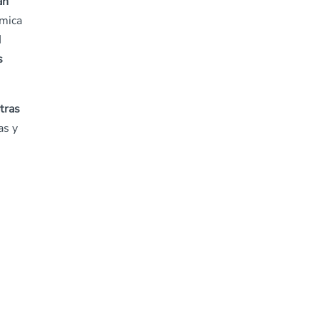
an
émica
d
s
tras
as y