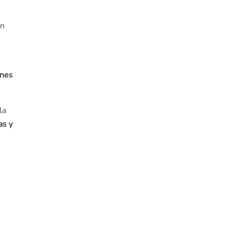
en
ones
la
as y