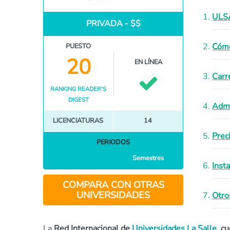
ULSA
PRIVADA - $$
Cómo
PUESTO
20
EN LÍNEA
Carr
RANKING READER'S
DIGEST
Admi
LICENCIATURAS
14
Prec
PERIODOS
Semestres
Inst
COMPARA CON OTRAS
UNIVERSIDADES
Otro
La
Red Internacional de
Universidades La Salle,
cu