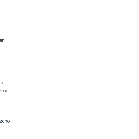
ar
se
gira
recho