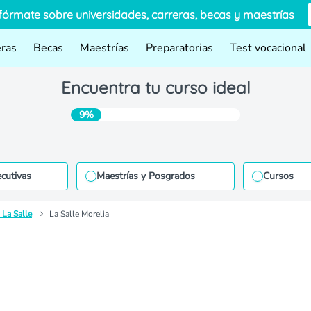
fórmate sobre universidades, carreras, becas y maestrías
eras
Becas
Maestrías
Preparatorias
Test vocacional
Encuentra tu curso ideal
9%
ecutivas
Maestrías y Posgrados
Cursos
 La Salle
La Salle Morelia