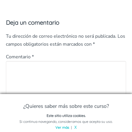
Deja un comentario
Tu dirección de correo electrónico no será publicada.
Los
campos obligatorios están marcados con
*
Comentario
*
¿Quieres saber más sobre este curso?
Este sitio utiliza cookies.
Solicita información sobre este programa
Si continua navegando, consideramos que acepta su uso.
Nombre
*
Ver más
|
X