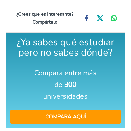
¿Crees que es interesante?
¡Compártelo!
¿Ya sabes qué estudiar
pero no sabes dónde?
Compara entre más
de
300
universidades
COMPARA AQUÍ