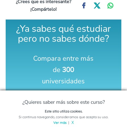
¿Crees que es interesante?
¡Compártelo!
¿Ya sabes qué estudiar
pero no sabes dónde?
Compara entre más
de
300
universidades
COMPARA AQUÍ
¿Quieres saber más sobre este curso?
Este sitio utiliza cookies.
Solicita información sobre este programa
Si continua navegando, consideramos que acepta su uso.
Ver más
|
X