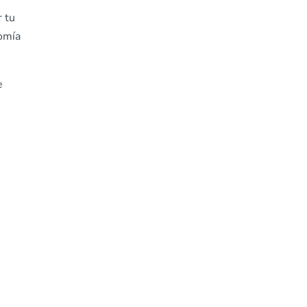
r tu
nomía
e