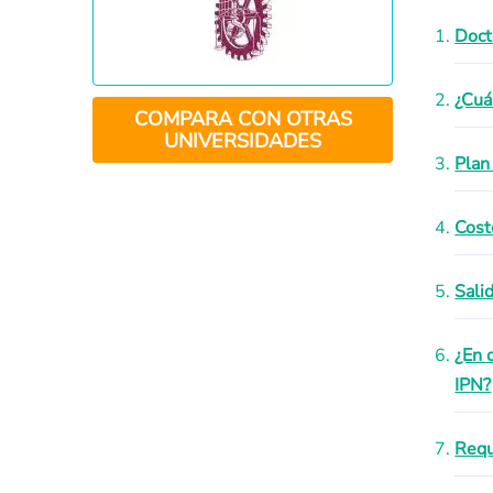
Doct
¿Cuá
COMPARA CON OTRAS
UNIVERSIDADES
Plan
Cost
Sali
¿En 
IPN?
Requ