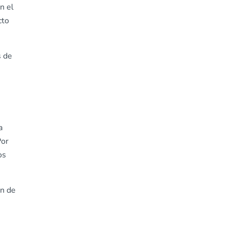
n el
cto
s de
a
Por
os
in de