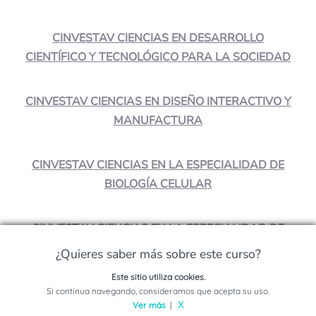
CINVESTAV CIENCIAS EN DESARROLLO
CIENTÍFICO Y TECNOLÓGICO PARA LA SOCIEDAD
CINVESTAV CIENCIAS EN DISEÑO INTERACTIVO Y
MANUFACTURA
CINVESTAV CIENCIAS EN LA ESPECIALIDAD DE
BIOLOGÍA CELULAR
CINVESTAV CIENCIAS EN LA ESPECIALIDAD DE
BIOLOGÍA INTEGRATIVA
¿Quieres saber más sobre este curso?
Este sitio utiliza cookies.
Solicita información sobre este programa
Si continua navegando, consideramos que acepta su uso.
Ver más
|
X