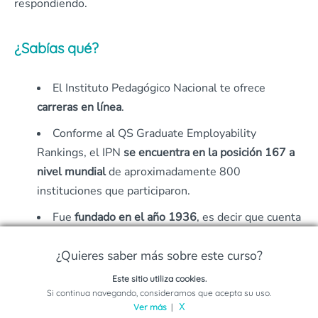
respondiendo.
¿Sabías qué?
El Instituto Pedagógico Nacional te ofrece
carreras en línea
.
Conforme al QS Graduate Employability
Rankings, el IPN
se encuentra en la posición 167 a
nivel mundial
de aproximadamente 800
instituciones que participaron.
Fue
fundado en el año 1936
, es decir que cuenta
con 85 años.
¿Quieres saber más sobre este curso?
El Instituto Politécnico Nacional es conocido
Este sitio utiliza cookies.
como
coloquialmente como “El Poli”.
Solicita información sobre este programa
Si continua navegando, consideramos que acepta su uso.
Su lema es:
“La Técnica al Servicio de la Patria”.
Ver más
|
X