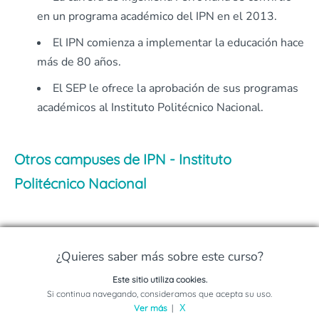
en un programa académico del IPN en el 2013.
El IPN comienza a implementar la educación hace
más de 80 años.
El SEP le ofrece la aprobación de sus programas
académicos al Instituto Politécnico Nacional.
Otros campuses de IPN - Instituto
Politécnico Nacional
CINVESTAV CIENCIAS DE NANOCIENCIAS Y
¿Quieres saber más sobre este curso?
NANOTECNOLOGÍA
Este sitio utiliza cookies.
Solicita información sobre este programa
Si continua navegando, consideramos que acepta su uso.
Ver más
|
X
CINVESTAV CIENCIAS EN DESARROLLO