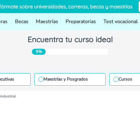
fórmate sobre universidades, carreras, becas y maestrías
eras
Becas
Maestrías
Preparatorias
Test vocacional
Encuentra tu curso ideal
9%
ecutivas
Maestrías y Posgrados
Cursos
industrial