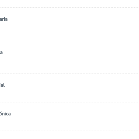
aria
ca
ial
ónica