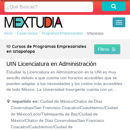
¿Qué
Buscas?
Toggl
naviga
Inicio
Canal cursos
Programas Empresariales
Iztapalapa
10
Cursos de Programas Empresariales
Filtros
en Iztapalapa
UIN Licenciatura en Administración
Estudiar la Licenciatura en Administración en la UNI es muy
sencillo debido a que cuenta con horarios accesibles que se
pueden adaptar a tus necesidades y los costos más accesibles
de todo México. La Universidad Insurgente cuenta con un
programa de estudios con RVOE y acreditación de la SEP por
lo que tu titulación contará con un amplio reconocimiento.
Impartido en:
Ciudad de México/Chalco de Díaz
Además, ofrece un programa de becas en donde puedes
Covarrubias/San Francisco Coacalco/Cuauhtemoc/Ciudad
obtener desde un 40 a un 55% de descuento sobre el costo de
de México/León/Tlalnepantla de Baz/Ciudad de
la colegiatura y, lo mejor de todo es que sus inscripciones son
México/Chalco de Díaz Covarrubias/San Francisco
gratis.
Coacalco/Cuauhtemoc/Ciudad de