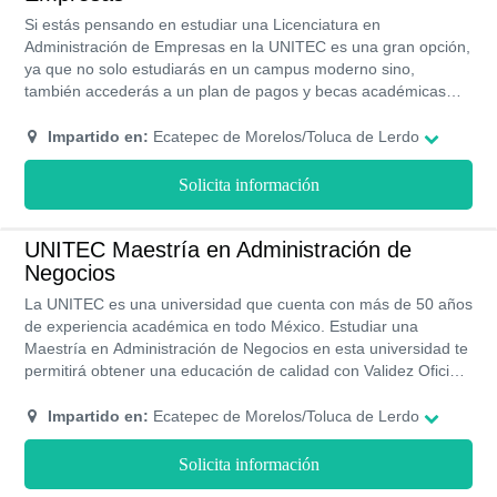
Si estás pensando en estudiar una Licenciatura en
Administración de Empresas en la UNITEC es una gran opción,
ya que no solo estudiarás en un campus moderno sino,
también accederás a un plan de pagos y becas académicas
que te permitirán pagar tus estudios según tus necesidades.
Todos los títulos de esta universidad cuentan con la
Impartido en:
Ecatepec de Morelos/Toluca de Lerdo
certificación y validez de la SEP.
Solicita información
UNITEC Maestría en Administración de
Negocios
La UNITEC es una universidad que cuenta con más de 50 años
de experiencia académica en todo México. Estudiar una
Maestría en Administración de Negocios en esta universidad te
permitirá obtener una educación de calidad con Validez Oficial
de Estudios (RVOE) y certificado de la SEP. Los costos son
accesibles y ofrecen un crédito educativo de hasta un 30%.
Impartido en:
Ecatepec de Morelos/Toluca de Lerdo
Solicita información