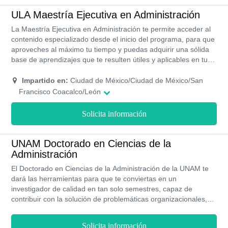
ULA Maestría Ejecutiva en Administración
La Maestría Ejecutiva en Administración te permite acceder al
contenido especializado desde el inicio del programa, para que
aproveches al máximo tu tiempo y puedas adquirir una sólida
base de aprendizajes que te resulten útiles y aplicables en tu
área de acción y de ese modo contribuir al alcance de todos
tus objetivos dentro de la misma. En este sentido, los
Impartido en:
Ciudad de México/Ciudad de México/San
mencionados estudios constituyen un importante salto en tu
Francisco Coacalco/León
trayectoria que te puede conducir a un ascenso vertiginoso
dentro de carrera. Se potenciarán habilidades para consolidar
Solicita información
tu prestigio y reconocimiento laboral tras optimizar tu
desenvolvimiento en el sector administrativo y financiero.
UNAM Doctorado en Ciencias de la
Administración
El Doctorado en Ciencias de la Administración de la UNAM te
dará las herramientas para que te conviertas en un
investigador de calidad en tan solo semestres, capaz de
contribuir con la solución de problemáticas organizacionales,
particularmente aquellas que se gestan en México. El
programa tiene en cuenta las variables contextuales que
Solicita información