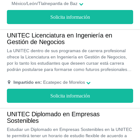
México/León/Tlalnepantla de Baz
Solicita información
UNITEC Licenciatura en Ingeniería en
Gestión de Negocios
La UNITEC dentro de sus programas de carrera profesional
ofrece la Licenciatura en Ingeniería en Gestión de Negocios,
por lo tanto los estudiantes que deseen cursar está carrera
podrán postularse para formarse como futuros profesionales
en el área y de esa manera obtener buenas ofertas de empleo.
Asimismo, cuenta con costos accesibles y un programa de
Impartido en:
Ecatepec de Morelos
becas de hasta un 30% por lo cual estudiar no será un
problema.
Solicita información
UNITEC Diplomado en Empresas
Sostenibles
Estudiar un Diplomado en Empresas Sostenibles en la UNITEC
te permitirá tener un horario de estudio flexible de acuerdo a