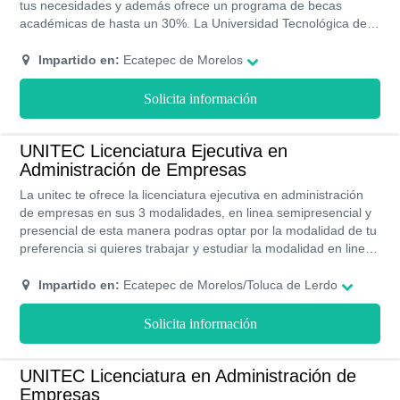
tus necesidades y además ofrece un programa de becas
académicas de hasta un 30%. La Universidad Tecnológica de
México cuenta con amplio prestigio a nivel nacional y todos sus
programas de estudios cuentan con RVOE y acreditación de la
Impartido en:
Ecatepec de Morelos
SEP.
Solicita información
UNITEC Licenciatura Ejecutiva en
Administración de Empresas
La unitec te ofrece la licenciatura ejecutiva en administración
de empresas en sus 3 modalidades, en linea semipresencial y
presencial de esta manera podras optar por la modalidad de tu
preferencia si quieres trabajar y estudiar la modalidad en linea
o semipresencial son perfectas para ti. si quieres una
experiencia completa en la modalidad presencial contaras con
Impartido en:
Ecatepec de Morelos/Toluca de Lerdo
sus campus con maravillosas areas verdes, bibliotecas, areas
deportivas entre otras instalaciones para hacer de tu
Solicita información
experiencia la mas agradable, con una gran demanda esta
licenciatura te abre las puertas con una extensa salida laboral
donde podrás destacar todos los conocimientos adquiridos en
UNITEC Licenciatura en Administración de
la UNITEC.
Empresas