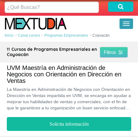
¿Qué
Buscas?
Toggl
naviga
Inicio
Canal cursos
Programas Empresariales
Coyoacán
11
Cursos de Programas Empresariales en
Filtros
Coyoacán
UVM Maestría en Administración de
Negocios con Orientación en Dirección en
Ventas
La Maestría en Administración de Negocios con Orientación en
Dirección en Ventas impartida en UVM, se encarga en ayudar a
mejorar tus habilidades de ventas y comerciales, con el fin de
que le garantices a tu organización un buen servicio enfocado
en el cliente y así cerrar ventas que aumenten las ganancias
en las finanzas.
Solicita información