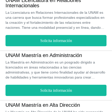
UNAM Licenciatura en Relaciones
internacionales tanto públicas como privadas.
Internacionales
La Licenciatura en Relaciones Internacionales de la UNAM es
una carrera que busca formar profesionales especializados en
la creación y el fortalecimiento de las relaciones entre
naciones. Tiene una modalidad presencial y en línea, dando
ventaja a aquellos estudiante que no pueden asistir de forma
presencial. Esta carrera tiene una duración de 9 semestres y
Solicita información
se imparte en tres de las sedes de la UNAM. Una vez que el
profesional incursiona en el campo laboral, puede tener una
ganancia anual estimada, para recién graduado de, $ 96,000
UNAM Maestría en Administración
MXN, mientras que un profesional con experiencia puedes
La Maestría en Administración es un posgrado dirigido a
tener una ganancia anual de $66,000 MXN.
licenciados en áreas relacionadas a las ciencias
administrativas, y que tiene como finalidad ayudar al desarrollo
de habilidades y herramientas innovadoras para crear
procesos que permitan una mejor organización y planificación.
La UNAM divide esta maestría en diferentes campos
Solicita información
educativos para que los profesionales puedan relacionarse
mejor con el ámbito en el cual quieren trabajar. Esta maestría
se imparte de forma presencial en tres sedes de la UNAM y
UNAM Maestría en Alta Dirección
tiene una duración de entre 2 y 3 años.