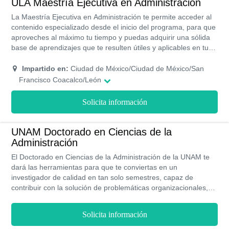
ULA Maestría Ejecutiva en Administración
La Maestría Ejecutiva en Administración te permite acceder al
contenido especializado desde el inicio del programa, para que
aproveches al máximo tu tiempo y puedas adquirir una sólida
base de aprendizajes que te resulten útiles y aplicables en tu
área de acción y de ese modo contribuir al alcance de todos
tus objetivos dentro de la misma. En este sentido, los
Impartido en:
Ciudad de México/Ciudad de México/San
mencionados estudios constituyen un importante salto en tu
Francisco Coacalco/León
trayectoria que te puede conducir a un ascenso vertiginoso
dentro de carrera. Se potenciarán habilidades para consolidar
Solicita información
tu prestigio y reconocimiento laboral tras optimizar tu
desenvolvimiento en el sector administrativo y financiero.
UNAM Doctorado en Ciencias de la
Administración
El Doctorado en Ciencias de la Administración de la UNAM te
dará las herramientas para que te conviertas en un
investigador de calidad en tan solo semestres, capaz de
contribuir con la solución de problemáticas organizacionales,
particularmente aquellas que se gestan en México. El
programa tiene en cuenta las variables contextuales que
Solicita información
apuntan a una realidad global y en constante cambio. Para ello
este programa está disponible en modalidad presencial y se