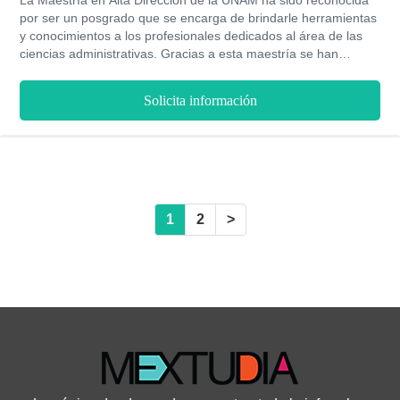
La Maestría en Alta Dirección de la UNAM ha sido reconocida
por ser un posgrado que se encarga de brindarle herramientas
y conocimientos a los profesionales dedicados al área de las
ciencias administrativas. Gracias a esta maestría se han
desarrollado nuevas técnicas para el desarrollo de un buen
liderazgo, al igual que se han diseñado estrategias para lograr
Solicita información
un proceso administrativo óptimo dentro de las empresas. Este
programa impartido en la UNAM tiene una duración entre dos y
tres años, y se imparte en tres sedes bajo la modalidad
escolarizada.
1
2
>