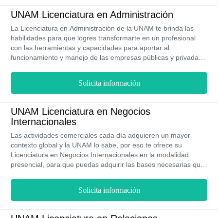
aprueba luego de 4 años de estudio.
UNAM Licenciatura en Administración
La Licenciatura en Administración de la UNAM te brinda las
habilidades para que logres transformarte en un profesional
con las herramientas y capacidades para aportar al
funcionamiento y manejo de las empresas públicas y privadas.
En 4 años podrás culminar la licenciatura en una de las
universidades más reconocidas de México bajo la modalidad
Solicita información
presencial o en línea, según tu preferencia.
UNAM Licenciatura en Negocios
Internacionales
Las actividades comerciales cada día adquieren un mayor
contexto global y la UNAM lo sabe, por eso te ofrece su
Licenciatura en Negocios Internacionales en la modalidad
presencial, para que puedas adquirir las bases necesarias que
te convertirán en todo un profesional especializado en la
gestión de empresas de carácter internacional. La maya
Solicita información
curricular de esta licenciatura está distribuida en 8 semestres y
al egresar serás capaz formar parte de un mercado laboral en
creciente demanda, con puestos de trabajo en organizaciones