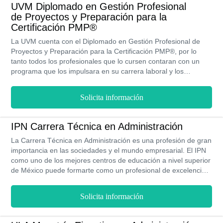
UVM Diplomado en Gestión Profesional
de Proyectos y Preparación para la
Certificación PMP®
La UVM cuenta con el Diplomado en Gestión Profesional de
Proyectos y Preparación para la Certificación PMP®, por lo
tanto todos los profesionales que lo cursen contaran con un
programa que los impulsara en su carrera laboral y los
capacitará para que dirijan su propia empresa.
Solicita información
IPN Carrera Técnica en Administración
La Carrera Técnica en Administración es una profesión de gran
importancia en las sociedades y el mundo empresarial. El IPN
como uno de los mejores centros de educación a nivel superior
de México puede formarte como un profesional de excelencia.,
logrando en ti profundos conocimientos en áreas como la
planificación, relaciones humanas y manejo de los recursos
Solicita información
financieros y humanos en las organizaciones públicas y
privadas y las empresas. Esta carrera la puedes cursar en 3
años académicos en las modalidades presencial y en línea.