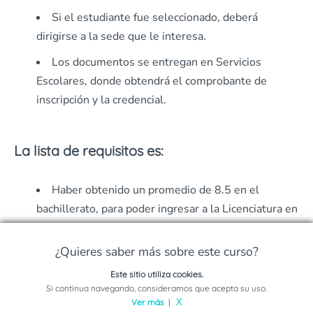
Si el estudiante fue seleccionado, deberá
dirigirse a la sede que le interesa.
Los documentos se entregan en Servicios
Escolares, donde obtendrá el comprobante de
inscripción y la credencial.
La lista de requisitos es:
Haber obtenido un promedio de 8.5 en el
bachillerato, para poder ingresar a la Licenciatura en
Relaciones Internacionales.
¿Quieres saber más sobre este curso?
Poseer el Certificado de Bachillerato, esto
justifica que el estudiante culminó con éxito el
Este sitio utiliza cookies.
Solicita información sobre este programa
Si continua navegando, consideramos que acepta su uso.
bachillerato.
Ver más
|
X