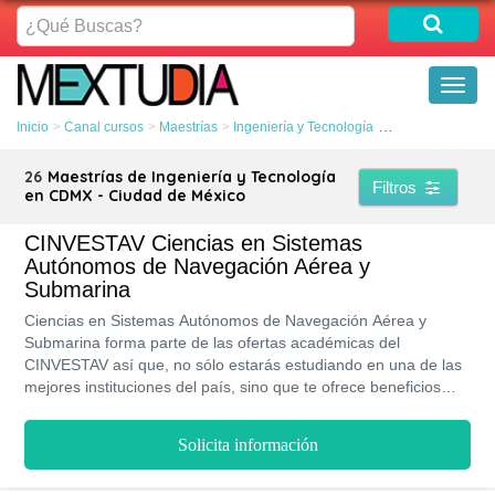
¿Qué
Buscas?
Toggl
naviga
Inicio
Canal cursos
Maestrías
Ingeniería y Tecnología
CDMX - Ciudad d
26
Maestrías de Ingeniería y Tecnología
Filtros
en CDMX - Ciudad de México
CINVESTAV Ciencias en Sistemas
Autónomos de Navegación Aérea y
Submarina
Ciencias en Sistemas Autónomos de Navegación Aérea y
Submarina forma parte de las ofertas académicas del
CINVESTAV así que, no sólo estarás estudiando en una de las
mejores instituciones del país, sino que te ofrece beneficios
como becas y formar parte de su bolsa de trabajo. Además, en
su modalidad presencial, estarás cursando un plan de estudios
Solicita información
en dos años y gracias a ello, crecerás de forma profesional y te
ayudará a conseguir mejores cargos laborales.