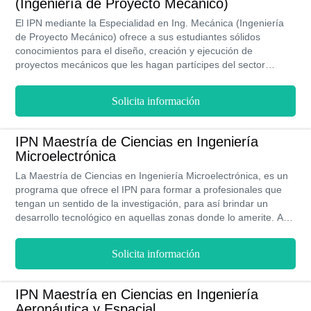
(Ingeniería de Proyecto Mecánico)
El IPN mediante la Especialidad en Ing. Mecánica (Ingeniería
de Proyecto Mecánico) ofrece a sus estudiantes sólidos
conocimientos para el diseño, creación y ejecución de
proyectos mecánicos que les hagan partícipes del sector
productivo y elementos claves en el desarrollo de las industrias
nacionales. Los miembros de este programa académico,
Solicita información
recibirán de manos de un destacado equipo docente las
competencias y herramientas para la innovación tecnológica y
el dominio teórico y metodológico requerido para aportar
IPN Maestría de Ciencias en Ingeniería
soluciones inmediatas a las problemáticas que pueden surgir
Microelectrónica
en torno a los procedimientos mecánicos. Las clases se
imparten dentro de instalaciones dotadas con todos los
La Maestría de Ciencias en Ingeniería Microelectrónica, es un
recursos para optimizar la enseñanza ofrecida, bajo la
programa que ofrece el IPN para formar a profesionales que
modalidad presencial durante 2 semestres.
tengan un sentido de la investigación, para así brindar un
desarrollo tecnológico en aquellas zonas donde lo amerite. Así
mismo, contribuir en la creación de nuevas tecnologías con
sistemas analógicos o digitales. Es un posgrado que se imparte
Solicita información
de forma presencial y tiene una duración de 2 años. Un
profesional con Maestría de Ciencias en Ingeniería
Microelectrónica puede llegar a tener una ganancia, teniendo
IPN Maestría en Ciencias en Ingeniería
experiencia en el campo laboral de,$ 209,400 MXN al año.
Aeronáutica y Espacial