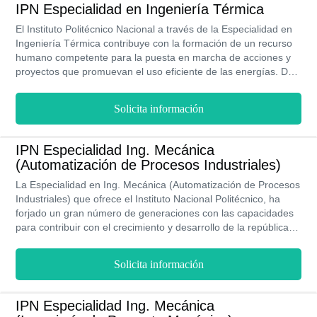
IPN Especialidad en Ingeniería Térmica
El Instituto Politécnico Nacional a través de la Especialidad en
Ingeniería Térmica contribuye con la formación de un recurso
humano competente para la puesta en marcha de acciones y
proyectos que promuevan el uso eficiente de las energías. De
esto modo, se encuentra en la ingeniería térmica la solución y
vía más óptima para aminorar el impacto que las emisiones
Solicita información
contaminantes producen al medio ambiente. Guiados por un
equipo docente especializado y de reconocida experiencia, se
obtienen todos los conocimientos necesarios para avanzar
IPN Especialidad Ing. Mecánica
mediante la creación de notables mejoras en los procesos
(Automatización de Procesos Industriales)
térmicos industriales. Tiene una duración de 2 semestres y la
modalidad es escolarizada.
La Especialidad en Ing. Mecánica (Automatización de Procesos
Industriales) que ofrece el Instituto Nacional Politécnico, ha
forjado un gran número de generaciones con las capacidades
para contribuir con el crecimiento y desarrollo de la república
mexicana, al otorgarle herramientas para la innovación y
creación de sistemas mecánicos y tecnológicos. Los cuales son
Solicita información
de suma utilidad para potenciar los diferentes sectores
industriales nacionales.
IPN Especialidad Ing. Mecánica