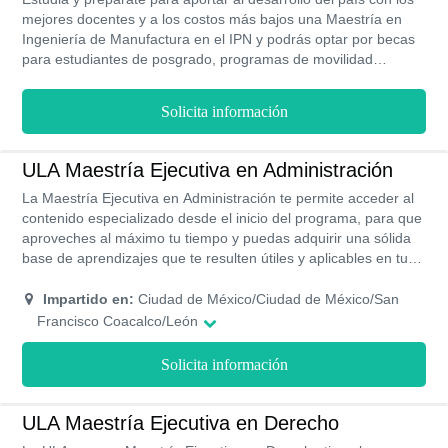
mejores docentes y a los costos más bajos una Maestría en
Ingeniería de Manufactura en el IPN y podrás optar por becas
para estudiantes de posgrado, programas de movilidad
estudiantil, prácticas profesionales e instancia de investigación,
así en 2 años puedes conseguir tu título asistiendo a clases
Solicita información
diariamente y contando con todos los recursos tecnológicos y
humanos dispuestos en los campus para tu comodidad.
ULA Maestría Ejecutiva en Administración
La Maestría Ejecutiva en Administración te permite acceder al
contenido especializado desde el inicio del programa, para que
aproveches al máximo tu tiempo y puedas adquirir una sólida
base de aprendizajes que te resulten útiles y aplicables en tu
área de acción y de ese modo contribuir al alcance de todos
tus objetivos dentro de la misma. En este sentido, los
Impartido en:
Ciudad de México/Ciudad de México/San
mencionados estudios constituyen un importante salto en tu
Francisco Coacalco/León
trayectoria que te puede conducir a un ascenso vertiginoso
dentro de carrera. Se potenciarán habilidades para consolidar
Solicita información
tu prestigio y reconocimiento laboral tras optimizar tu
desenvolvimiento en el sector administrativo y financiero.
ULA Maestría Ejecutiva en Derecho