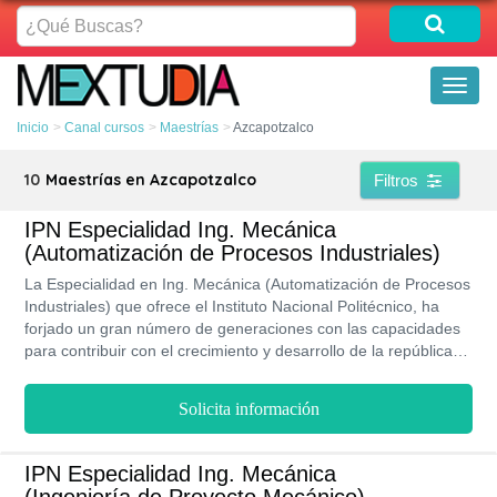
¿Qué
Buscas?
Toggl
naviga
Inicio
Canal cursos
Maestrías
Azcapotzalco
10
Maestrías en Azcapotzalco
Filtros
IPN Especialidad Ing. Mecánica
(Automatización de Procesos Industriales)
La Especialidad en Ing. Mecánica (Automatización de Procesos
Industriales) que ofrece el Instituto Nacional Politécnico, ha
forjado un gran número de generaciones con las capacidades
para contribuir con el crecimiento y desarrollo de la república
mexicana, al otorgarle herramientas para la innovación y
creación de sistemas mecánicos y tecnológicos. Los cuales son
Solicita información
de suma utilidad para potenciar los diferentes sectores
industriales nacionales.
IPN Especialidad Ing. Mecánica