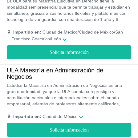
La ULA para su Maestría Ejecutiva en Derecho tiene la
modalidad semipresencial que te permite trabajar y estudiar en
simultáneo, gracias a sus horarios flexibles y plataformas con
tecnología de vanguardia, con una duración de 1 año y 8
meses, divididos en 5 cuatrimestres, donde tendrás la
posibilidad a través de tus herramientas, habilidades y
Impartido en:
Ciudad de México/Ciudad de México/San
destrezas reformar leyes y aplicarlas de manera idónea para la
Francisco Coacalco/León
sociedad y en pro de la mejora del país.
Solicita información
ULA Maestría en Administración de
Negocios
Estudiar la Maestría en Administración de Negocios es una
gran oportunidad, ya que la ULA cuenta con prestigio y
acreditación nacionales e internacionales sobre el mundo
empresarial, además de profesores altamente calificados,
programas de becas y costos accesibles. Lo mejor de todo es
que puedes estudiar bajo la modalidad presencial para asimilar
Impartido en:
Ciudad de México
mejor las enseñanzas.
Solicita información