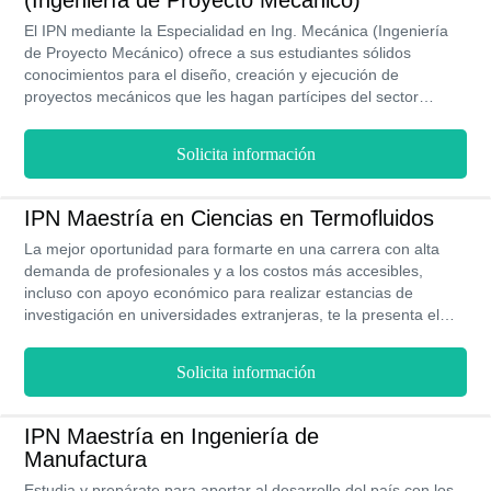
(Ingeniería de Proyecto Mecánico)
El IPN mediante la Especialidad en Ing. Mecánica (Ingeniería
de Proyecto Mecánico) ofrece a sus estudiantes sólidos
conocimientos para el diseño, creación y ejecución de
proyectos mecánicos que les hagan partícipes del sector
productivo y elementos claves en el desarrollo de las industrias
nacionales. Los miembros de este programa académico,
Solicita información
recibirán de manos de un destacado equipo docente las
competencias y herramientas para la innovación tecnológica y
el dominio teórico y metodológico requerido para aportar
IPN Maestría en Ciencias en Termofluidos
soluciones inmediatas a las problemáticas que pueden surgir
La mejor oportunidad para formarte en una carrera con alta
en torno a los procedimientos mecánicos. Las clases se
demanda de profesionales y a los costos más accesibles,
imparten dentro de instalaciones dotadas con todos los
incluso con apoyo económico para realizar estancias de
recursos para optimizar la enseñanza ofrecida, bajo la
investigación en universidades extranjeras, te la presenta el
modalidad presencial durante 2 semestres.
IPN con su Maestría en Ciencias en Termofluidos en el IPN. No
lo dudes más y en tan solo 2 años en la modalidad presencial
Solicita información
conviértete en un profesional reconocido por la calidad de tu
formación académica y logra esa independencia financiera con
salarios acorde con tu nuevo nivel de conocimientos.
IPN Maestría en Ingeniería de
Manufactura
Estudia y prepárate para aportar al desarrollo del país con los