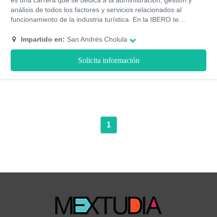
es una carrera que se dedica a la administración, gestión y
análisis de todos los factores y servicios relacionados al
funcionamiento de la industria turística. En la IBERO te
formarán para que seas un profesional capaz de ayudar a
mejorar los procesos de una empresa turística. Actualmente
Impartido en:
San Andrés Cholula
esta licenciatura se estudia de forma presencial en la IBERO y
tiene una duración de 4 años.
Solicita información
1