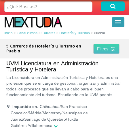
¿Qué
Buscas?
Toggl
naviga
Inicio
Canal cursos
Carreras
Hotelería y Turismo
Puebla
5
Carreras de Hotelería y Turismo en
Filtros
Puebla
UVM Licenciatura en Administración
Turística y Hotelera
La Licenciatura en Administración Turística y Hotelera es una
profesión que se encarga de gestionar, organizar y administrar
todos los procesos que se llevan a cabo para el buen
funcionamiento del turismo. Estudiando en la UVM podrás
aprender a evaluar todos los factores socioeconómicos que
influyen dentro de las actividades turísticas de un país. Esta
Impartido en:
Chihuahua/San Francisco
licenciatura tiene un plan de estudio de 9 semestres, por lo
Coacalco/Mérida/Monterrey/Naucalpan de
tanto, obtienes el título en cuatro años y medio. Este pregrado
Juárez/Santiago de Querétaro/Tuxtla
está disponible en 17 campus de la UVM.
Gutiérrez/Villahermosa