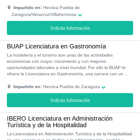
y sus costos son un poco elevados, sin embargo, la institución
facilita un programa de becas académicas a todos aquellos
Impartido en:
Heroica Puebla de
estudiantes que gozan de un récord de notas sobresaliente.
Zaragoza/Veracruz/Villahermosa
Solicita información
BUAP Licenciatura en Gastronomía
La hostelería y el turismo son unas de las actividades
económicas con mayor crecimiento y con mejores
oportunidades laborales a nivel mundial. Por ello la BUAP te
ofrece la Licenciatura en Gastronomía, una carrera con un
excelente nivel de proyección tanto nacional como internacional
donde podrás obtener los conocimientos necesarios para
Impartido en:
Heroica Puebla de Zaragoza
administrar un restaurante, manejar ingredientes y materia
prima de primera calidad en la preparación de platillos y
Solicita información
dominar una amplia gama de técnicas culinarias.
IBERO Licenciatura en Administración
Turística y de la Hospitalidad
La Licenciatura en Administración Turística y de la Hospitalidad