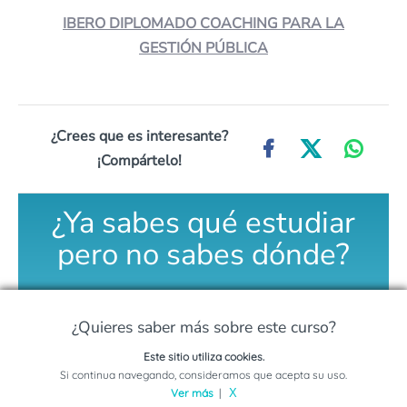
IBERO DIPLOMADO COACHING PARA LA
GESTIÓN PÚBLICA
¿Crees que es interesante?
¡Compártelo!
¿Ya sabes qué estudiar
pero no sabes dónde?
Compara entre más
¿Quieres saber más sobre este curso?
de
300
Este sitio utiliza cookies.
Solicita información sobre este programa
Si continua navegando, consideramos que acepta su uso.
universidades
Ver más
|
X