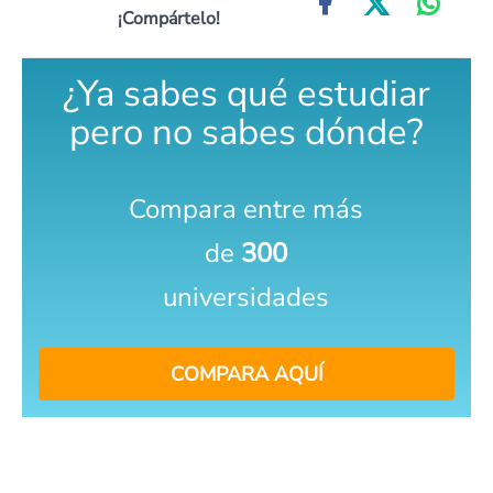
¡Compártelo!
¿Ya sabes qué estudiar
pero no sabes dónde?
Compara entre más
de
300
universidades
COMPARA AQUÍ